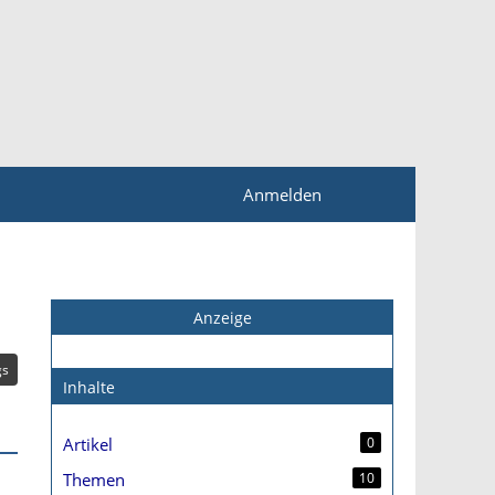
Anmelden
Anzeige
gs
Inhalte
Artikel
0
Themen
10