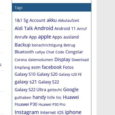
Tags
akku
1&1
5g
Account
Akkulaufzeit
Android
Aldi Talk
Android 11
Anruf
apple
Anrufe
App
Apps
ausland
Backup
benachrichtigung
Betrug
Bluetooth
Congstar
callya
Chat
Code
Display
Corona
datenvolumen
Download
2
facebook
esim
Fotos
Empfang
Galaxy S10
Galaxy S20
Galaxy s20 FE
galaxy s21
Galaxy S22
Google
Galaxy S22 Ultra
gelöscht
handy
Huawei
guthaben
hilfe
htc
Huawei P30
Huawei P30 Pro
Instagram
iphone
Internet
iOS