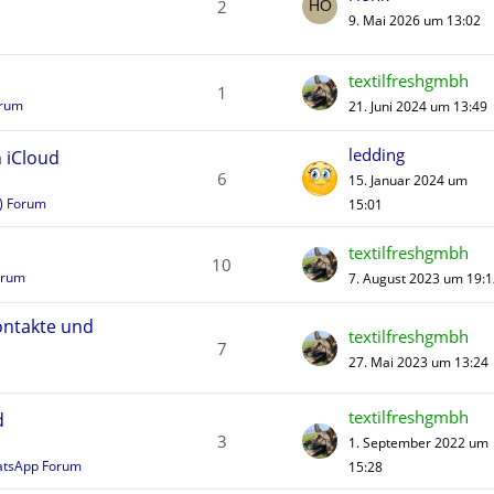
2
9. Mai 2026 um 13:02
textilfreshgmbh
1
orum
21. Juni 2024 um 13:49
ledding
 iCloud
6
15. Januar 2024 um
s) Forum
15:01
textilfreshgmbh
10
orum
7. August 2023 um 19:1
ontakte und
textilfreshgmbh
7
27. Mai 2023 um 13:24
textilfreshgmbh
d
3
1. September 2022 um
tsApp Forum
15:28