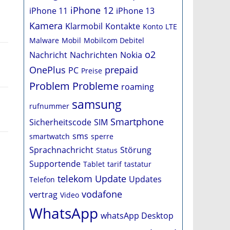
iPhone 12
iPhone 11
iPhone 13
Kamera
Klarmobil
Kontakte
Konto
LTE
Malware
Mobil
Mobilcom Debitel
o2
Nachricht
Nachrichten
Nokia
OnePlus
prepaid
PC
Preise
Problem
Probleme
roaming
samsung
rufnummer
Smartphone
Sicherheitscode
SIM
sms
smartwatch
sperre
Sprachnachricht
Störung
Status
Supportende
Tablet
tarif
tastatur
telekom
Update
Updates
Telefon
vodafone
vertrag
Video
WhatsApp
whatsApp Desktop