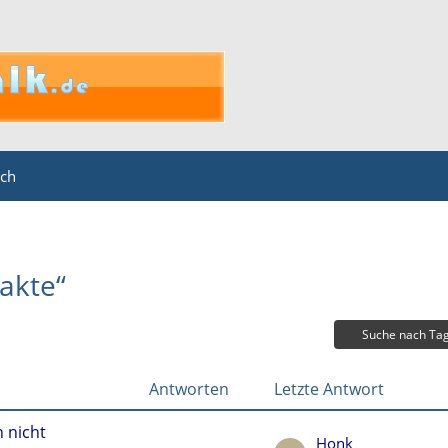
ich
akte“
Suche nach Ta
Antworten
Letzte Antwort
 nicht
Honk