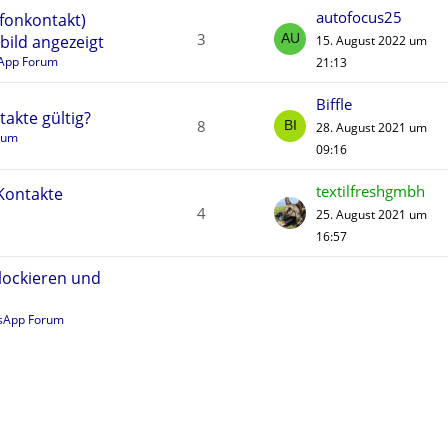
autofocus25
fonkontakt)
3
bild angezeigt
15. August 2022 um
App Forum
21:13
Biffle
takte gültig?
8
28. August 2021 um
rum
09:16
textilfreshgmbh
 Kontakte
4
25. August 2021 um
16:57
lockieren und
sApp Forum