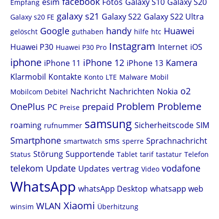
facebook
esim
Fotos
Galaxy S10
Galaxy S20
Empfang
galaxy s21
Galaxy S22
Galaxy S22 Ultra
Galaxy s20 FE
Google
handy
Huawei
gelöscht
guthaben
hilfe
htc
Instagram
Huawei P30
Internet
iOS
Huawei P30 Pro
iphone
iPhone 12
Kamera
iPhone 11
iPhone 13
Klarmobil
Kontakte
Konto
LTE
Malware
Mobil
o2
Nachricht
Nachrichten
Nokia
Mobilcom Debitel
Problem
Probleme
OnePlus
prepaid
PC
Preise
samsung
roaming
Sicherheitscode
SIM
rufnummer
Smartphone
sms
Sprachnachricht
smartwatch
sperre
Störung
Supportende
Status
Tablet
tarif
tastatur
Telefon
telekom
Update
vodafone
Updates
vertrag
Video
WhatsApp
whatsApp Desktop
whatsapp web
Xiaomi
WLAN
winsim
Überhitzung