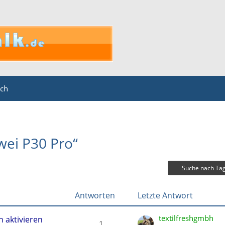
ich
ei P30 Pro“
Suche nach Ta
Antworten
Letzte Antwort
textilfreshgmbh
n aktivieren
1