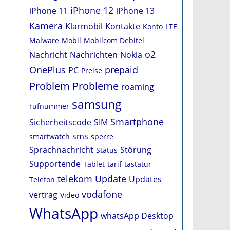
iPhone 12
iPhone 11
iPhone 13
Kamera
Klarmobil
Kontakte
Konto
LTE
Malware
Mobil
Mobilcom Debitel
o2
Nachricht
Nachrichten
Nokia
OnePlus
prepaid
PC
Preise
Problem
Probleme
roaming
samsung
rufnummer
Smartphone
Sicherheitscode
SIM
sms
smartwatch
sperre
Sprachnachricht
Störung
Status
Supportende
Tablet
tarif
tastatur
telekom
Update
Updates
Telefon
vodafone
vertrag
Video
WhatsApp
whatsApp Desktop