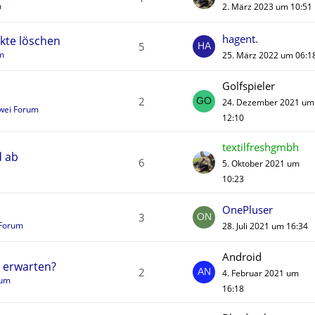
m
2. März 2023 um 10:51
hagent.
kte löschen
5
m
25. März 2022 um 06:1
Golfspieler
2
24. Dezember 2021 um
wei Forum
12:10
textilfreshgmbh
d ab
6
5. Oktober 2021 um
10:23
OnePluser
3
Forum
28. Juli 2021 um 16:34
Android
u erwarten?
2
4. Februar 2021 um
rum
16:18