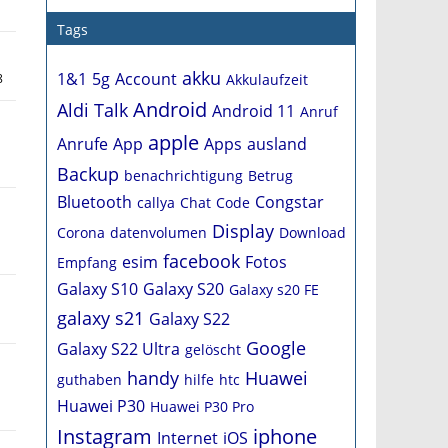
Tags
akku
1&1
5g
Account
8
Akkulaufzeit
Android
Aldi Talk
Android 11
Anruf
apple
Anrufe
App
Apps
ausland
Backup
benachrichtigung
Betrug
Bluetooth
Congstar
callya
Chat
Code
Display
Corona
datenvolumen
Download
facebook
esim
Fotos
Empfang
Galaxy S10
Galaxy S20
Galaxy s20 FE
galaxy s21
Galaxy S22
Google
Galaxy S22 Ultra
gelöscht
handy
Huawei
guthaben
hilfe
htc
Huawei P30
Huawei P30 Pro
Instagram
iphone
Internet
iOS