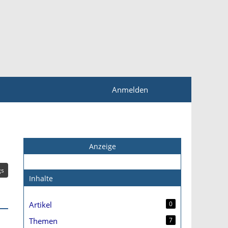
Anmelden
Anzeige
gs
Inhalte
Artikel
0
Themen
7