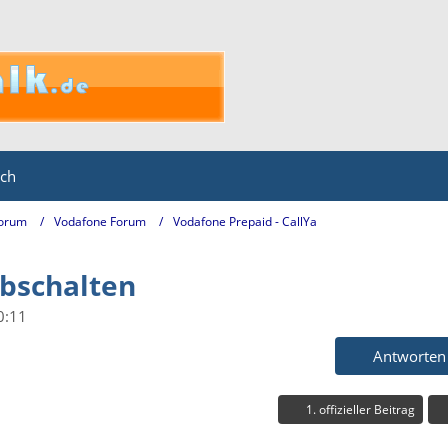
ich
Forum
Vodafone Forum
Vodafone Prepaid - CallYa
bschalten
0:11
Antworten
1. offizieller Beitrag