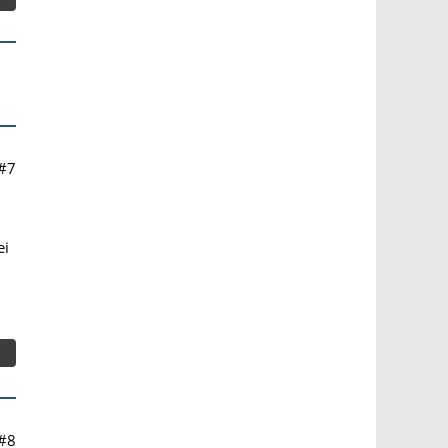
#7
ei
#8