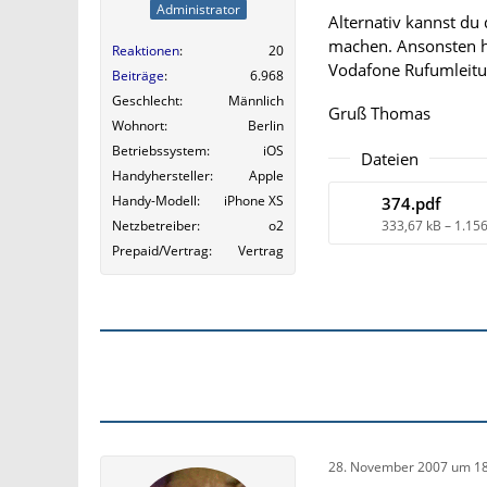
Administrator
Alternativ kannst d
machen. Ansonsten ha
Reaktionen
20
Vodafone Rufumleitun
Beiträge
6.968
Geschlecht
Männlich
Gruß Thomas
Wohnort
Berlin
Betriebssystem
iOS
Dateien
Handyhersteller
Apple
Handy-Modell
iPhone XS
374.pdf
Netzbetreiber
o2
333,67 kB – 1.15
Prepaid/Vertrag
Vertrag
28. November 2007 um 18