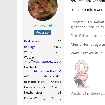
AW: mailbox vodafo
früher konnte mann d
Congstar 10% Rabatt 
Matzezetel
gibst den Code beim
Moderator
Dein Rabatt erhältst 
Reaktionen
26
Meine Homepage und
Beiträge
18.839
Wohnort
Zetel
Wäre nett wenn ihr 
Website
http://www.matzezetel.de
Facebook
Matthiaskochzetel
AIM
Matzezetel26
Betriebssystem
Android
Handyhersteller
Andere
Netzbetreiber
o2
Vorsicht ! Er könnte 
Prepaid/Vertrag
Vertrag