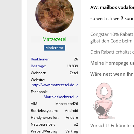
AW: mailbox vodafo
so weit ich weiß kan
Congstar 10% Rabatt 
Matzezetel
gibst den Code beim
Moderator
Dein Rabatt erhältst 
Reaktionen
26
Meine Homepage und
Beiträge
18.839
Wohnort
Zetel
Wäre nett wenn ihr 
Website
http://www.matzezetel.de
Facebook
Matthiaskochzetel
AIM
Matzezetel26
Betriebssystem
Android
Handyhersteller
Andere
Netzbetreiber
o2
Vorsicht ! Er könnte 
Prepaid/Vertrag
Vertrag