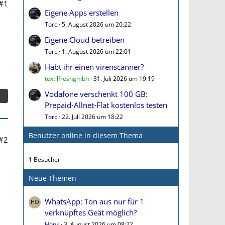
#1
Eigene Apps erstellen
Torc
5. August 2026 um 20:22
Eigene Cloud betreiben
Torc
1. August 2026 um 22:01
Habt ihr einen virenscanner?
textilfreshgmbh
31. Juli 2026 um 19:19
Vodafone verschenkt 100 GB:
Prepaid-Allnet-Flat kostenlos testen
Torc
22. Juli 2026 um 18:22
Benutzer online in diesem Thema
#2
1 Besucher
Neue Themen
WhatsApp: Ton aus nur für 1
verknüpftes Geät möglich?
Honk
3. August 2026 um 08:22