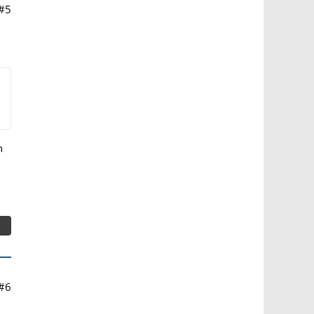
#5
h
#6