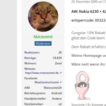
20. Dezember 2009 um 17
AW: Nokia 6230 + 62
entsperrcode: 0032
Congstar 10% Rabatt 
Matzezetel
gibst den Code beim
Moderator
Dein Rabatt erhältst 
Reaktionen
26
Meine Homepage und
Beiträge
18.839
Wohnort
Zetel
Wäre nett wenn ihr 
Website
http://www.matzezetel.de
Facebook
Matthiaskochzetel
AIM
Matzezetel26
Betriebssystem
Android
Handyhersteller
Andere
Netzbetreiber
o2
Vorsicht ! Er könnte 