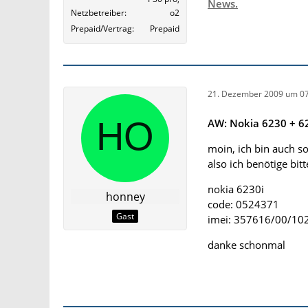
News.
Netzbetreiber
o2
Prepaid/Vertrag
Prepaid
21. Dezember 2009 um 07
AW: Nokia 6230 + 62
moin, ich bin auch s
also ich benötige bit
nokia 6230i
honney
code: 0524371
Gast
imei: 357616/00/10
danke schonmal