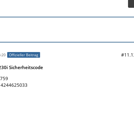
#11.1
:20
Offizieller Beitrag
30i Sicherheitscode
9759
: 4244625033