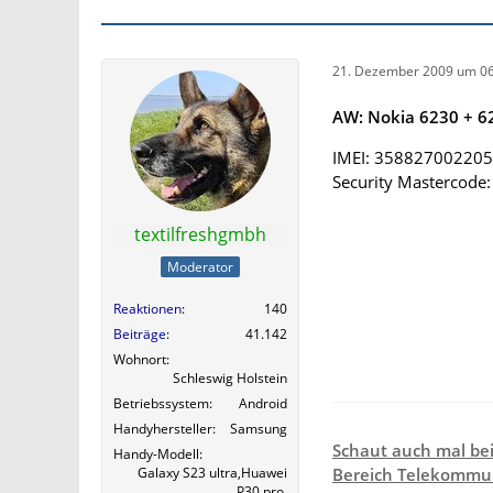
21. Dezember 2009 um 06
AW: Nokia 6230 + 62
IMEI: 35882700220
Security Mastercode
textilfreshgmbh
Moderator
Reaktionen
140
Beiträge
41.142
Wohnort
Schleswig Holstein
Betriebssystem
Android
Handyhersteller
Samsung
Schaut auch mal be
Handy-Modell
Galaxy S23 ultra,Huawei
Bereich Telekommun
P30 pro,