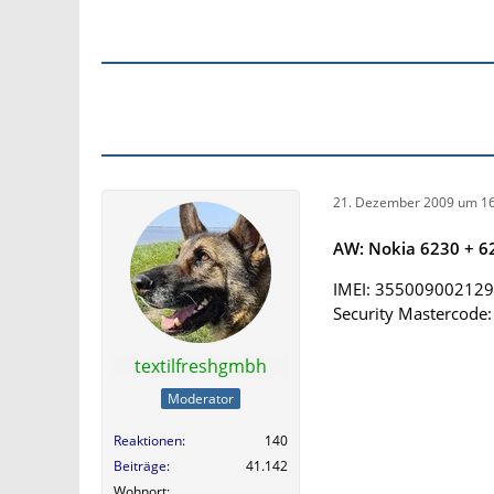
21. Dezember 2009 um 16
AW: Nokia 6230 + 62
IMEI: 35500900212
Security Mastercode
textilfreshgmbh
Moderator
Reaktionen
140
Beiträge
41.142
Wohnort