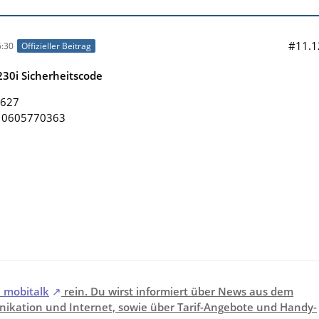
#11.1
:30
Offizieller Beitrag
30i Sicherheitscode
5627
: 0605770363
i
mobitalk
rein. Du wirst informiert über News aus dem
ikation und Internet, sowie über Tarif-Angebote und Handy-