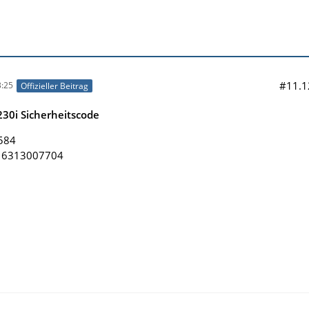
#11.1
:25
Offizieller Beitrag
30i Sicherheitscode
584
: 6313007704