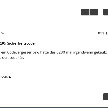
#11.1
:52
30i Sicherheitscode
o ein Codevergesser bzw hatte das 6230 mal irgendwann gekaufz .
te den code für:
2658/4