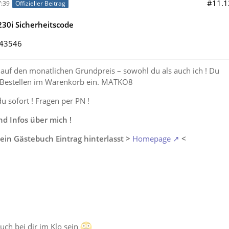
#11.1
:39
Offizieller Beitrag
30i Sicherheitscode
243546
auf den monatlichen Grundpreis – sowohl du als auch ich ! Du
 Bestellen im Warenkorb ein. MATKO8
du sofort ! Fragen per PN !
 Infos über mich !
ein Gästebuch Eintrag hinterlasst >
Homepage
<
auch bei dir im Klo sein