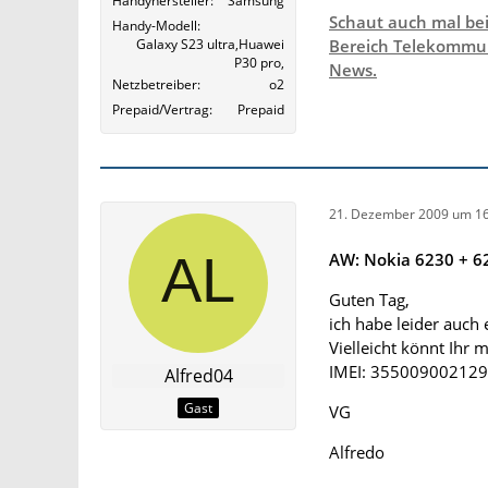
Handyhersteller
Samsung
Schaut auch mal be
Handy-Modell
Galaxy S23 ultra,Huawei
Bereich Telekommun
P30 pro,
News.
Netzbetreiber
o2
Prepaid/Vertrag
Prepaid
21. Dezember 2009 um 16
AW: Nokia 6230 + 62
Guten Tag,
ich habe leider auch
Vielleicht könnt Ihr m
IMEI: 35500900212
Alfred04
Gast
VG
Alfredo