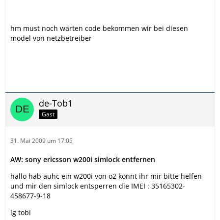
hm must noch warten code bekommen wir bei diesen
model von netzbetreiber
de-Tob1
Gast
31. Mai 2009 um 17:05
AW: sony ericsson w200i simlock entfernen
hallo hab auhc ein w200i von o2 könnt ihr mir bitte helfen
und mir den simlock entsperren die IMEI : 35165302-
458677-9-18
lg tobi