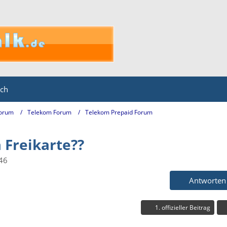
ich
Forum
Telekom Forum
Telekom Prepaid Forum
 Freikarte??
46
Antworten
1. offizieller Beitrag