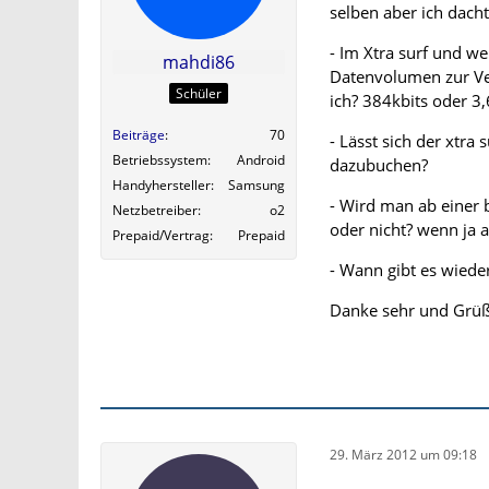
selben aber ich dachte
- Im Xtra surf und w
mahdi86
Datenvolumen zur Ver
Schüler
ich? 384kbits oder 3
Beiträge
70
- Lässt sich der xtra
Betriebssystem
Android
dazubuchen?
Handyhersteller
Samsung
- Wird man ab einer 
Netzbetreiber
o2
oder nicht? wenn ja 
Prepaid/Vertrag
Prepaid
- Wann gibt es wieder
Danke sehr und Grü
29. März 2012 um 09:18