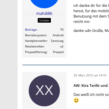
ich danke dir für die
heisst, für das mobi
mahdi86
Benutzung mit dem Sti
Schüler
reicht mir.
Beiträge
70
danke udn Grüße, M
Betriebssystem
Android
Handyhersteller
Samsung
Netzbetreiber
o2
Prepaid/Vertrag
Prepaid
29. März 2012 um 19:10
AW: Xtra Tarife und 
Das weiß ich nicht so