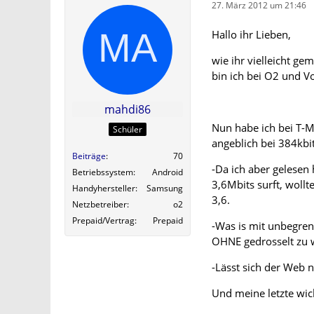
27. März 2012 um 21:46
Hallo ihr Lieben,
wie ihr vielleicht ge
bin ich bei O2 und V
mahdi86
Nun habe ich bei T-M
Schüler
angeblich bei 384kbi
Beiträge
70
-Da ich aber gelesen
Betriebssystem
Android
3,6Mbits surft, wollt
Handyhersteller
Samsung
3,6.
Netzbetreiber
o2
Prepaid/Vertrag
Prepaid
-Was is mit unbegren
OHNE gedrosselt zu 
-Lässt sich der Web n
Und meine letzte wic