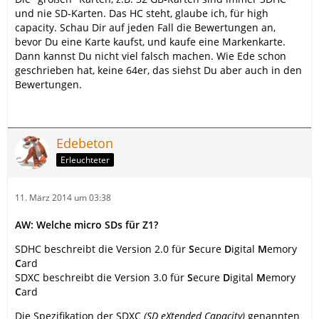
und nie SD-Karten. Das HC steht, glaube ich, für high
capacity. Schau Dir auf jeden Fall die Bewertungen an,
bevor Du eine Karte kaufst, und kaufe eine Markenkarte.
Dann kannst Du nicht viel falsch machen. Wie Ede schon
geschrieben hat, keine 64er, das siehst Du aber auch in den
Bewertungen.
Edebeton
Erleuchteter
11. März 2014 um 03:38
AW: Welche micro SDs für Z1?
SDHC beschreibt die Version 2.0 für
S
ecure
D
igital
M
emory
C
ard
SDXC beschreibt die Version 3.0 für
S
ecure
D
igital
M
emory
C
ard
Die Spezifikation der SDXC
(SD eXtended Capacity)
genannten