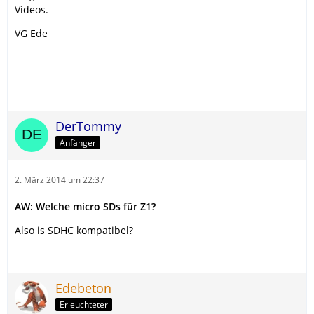
Videos.
VG Ede
DerTommy
Anfänger
2. März 2014 um 22:37
AW: Welche micro SDs für Z1?
Also is SDHC kompatibel?
Edebeton
Erleuchteter