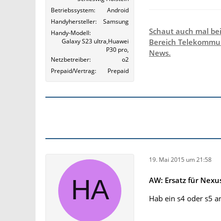
Betriebssystem
Android
Handyhersteller
Samsung
Schaut auch mal be
Handy-Modell
Galaxy S23 ultra,Huawei
Bereich Telekommun
P30 pro,
News.
Netzbetreiber
o2
Prepaid/Vertrag
Prepaid
19. Mai 2015 um 21:58
AW: Ersatz für Nexu
Hab ein s4 oder s5 a