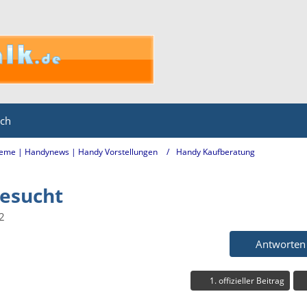
ich
eme | Handynews | Handy Vorstellungen
Handy Kaufberatung
gesucht
2
Antworten
1. offizieller Beitrag