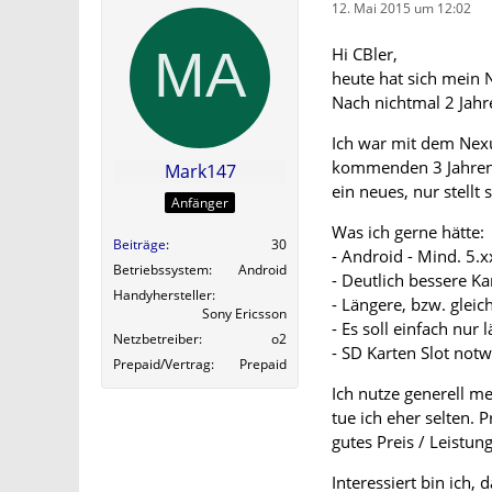
12. Mai 2015 um 12:02
Hi CBler,
heute hat sich mein N
Nach nichtmal 2 Jahr
Ich war mit dem Nexu
kommenden 3 Jahren 
Mark147
ein neues, nur stellt
Anfänger
Was ich gerne hätte:
Beiträge
30
- Android - Mind. 5.
Betriebssystem
Android
- Deutlich bessere K
Handyhersteller
- Längere, bzw. glei
Sony Ericsson
- Es soll einfach nur 
Netzbetreiber
o2
- SD Karten Slot not
Prepaid/Vertrag
Prepaid
Ich nutze generell m
tue ich eher selten. 
gutes Preis / Leistun
Interessiert bin ich,