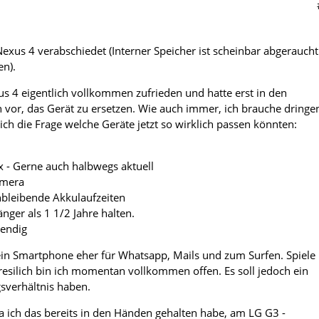
exus 4 verabschiedet (Interner Speicher ist scheinbar abgeraucht
en).
s 4 eigentlich vollkommen zufrieden und hatte erst in den
vor, das Gerät zu ersetzen. Wie auch immer, ich brauche dringe
 sich die Frage welche Geräte jetzt so wirklich passen könnten:
xx - Gerne auch halbwegs aktuell
amera
chbleibende Akkulaufzeiten
länger als 1 1/2 Jahre halten.
wendig
ein Smartphone eher für Whatsapp, Mails und zum Surfen. Spiele
Presilich bin ich momentan vollkommen offen. Es soll jedoch ein
gsverhältnis haben.
 da ich das bereits in den Händen gehalten habe, am LG G3 -