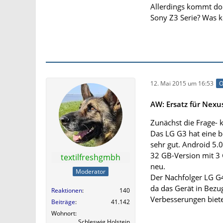
Allerdings kommt dor
Sony Z3 Serie? Was k
12. Mai 2015 um 16:53
O
AW: Ersatz für Nexu
Zunächst die Frage- k
Das LG G3 hat eine be
sehr gut. Android 5.0
32 GB-Version mit 3 
textilfreshgmbh
neu.
Moderator
Der Nachfolger LG G4
da das Gerät in Bezu
Reaktionen
140
Verbesserungen biete
Beiträge
41.142
Wohnort
Schleswig Holstein