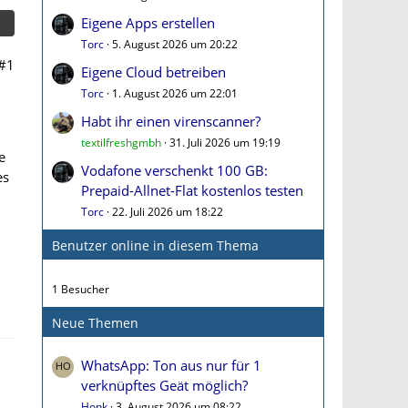
Eigene Apps erstellen
Torc
5. August 2026 um 20:22
#1
Eigene Cloud betreiben
Torc
1. August 2026 um 22:01
Habt ihr einen virenscanner?
textilfreshgmbh
31. Juli 2026 um 19:19
e
Vodafone verschenkt 100 GB:
es
Prepaid-Allnet-Flat kostenlos testen
Torc
22. Juli 2026 um 18:22
Benutzer online in diesem Thema
1 Besucher
Neue Themen
WhatsApp: Ton aus nur für 1
verknüpftes Geät möglich?
Honk
3. August 2026 um 08:22