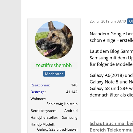
25. Juli 2019 um 08:40
Of
Nachdem Google berei
schon einige Herstel
Laut dem Blog Sammob
Samsung mit dem Upda
für folgende Modelle
textilfreshgmbh
Moderator
Galaxy A6(2018) und 
Galaxy Note 8 und No
Reaktionen
140
Galaxy S8 und S8+ wi
Beiträge
41.142
demnach älter als die
Wohnort
Schleswig Holstein
Betriebssystem
Android
Handyhersteller
Samsung
Schaut auch mal be
Handy-Modell
Galaxy S23 ultra,Huawei
Bereich Telekommun