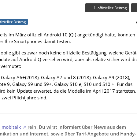
1. offizieller Beitrag
fizieller Beitrag
ts im März offiziell Android 10 (Q ) angekündigt hatte, konnten
ler Ihre Smartphones damit testen.
ile gibt es zwar noch keine offizielle Bestätigung, welche Gerät
te auf Android Q versehen wird, aber als relativ sicher wird di
 vermutet:
Galaxy A6+(2018), Galaxy A7 und 8 (2018), Galaxy A9 (2018),
te 9, Galaxy S9 und S9+, Galaxy S10 e, S10 und S10 +. Für das
rd kein Update erwartet, da die Modelle im April 2017 starteten,
 zwei Pflichtjahre sind.
i
mobitalk
rein. Du wirst informiert über News aus dem
ikation und Internet, sowie über Tarif-Angebote und Handy-