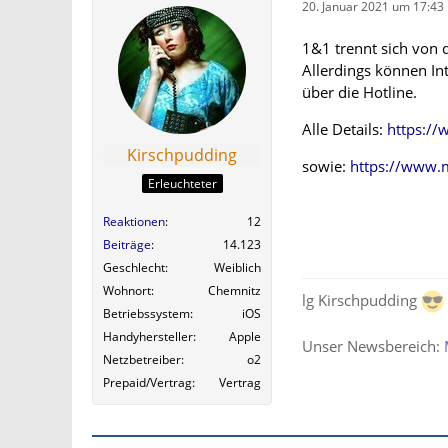
20. Januar 2021 um 17:43
1&1 trennt sich von d
Allerdings können In
über die Hotline.
Alle Details:
https://
Kirschpudding
sowie:
https://www.m
Erleuchteter
Reaktionen
12
Beiträge
14.123
Geschlecht
Weiblich
Wohnort
Chemnitz
lg Kirschpudding
Betriebssystem
iOS
Handyhersteller
Apple
Unser Newsbereich:
Netzbetreiber
o2
Prepaid/Vertrag
Vertrag