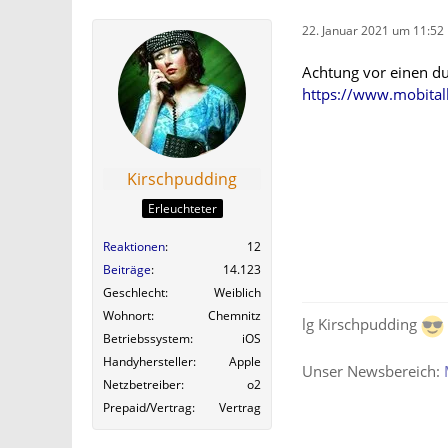
22. Januar 2021 um 11:52
Achtung vor einen d
https://www.mobitalk
Kirschpudding
Erleuchteter
Reaktionen
12
Beiträge
14.123
Geschlecht
Weiblich
Wohnort
Chemnitz
lg Kirschpudding
Betriebssystem
iOS
Handyhersteller
Apple
Unser Newsbereich:
Netzbetreiber
o2
Prepaid/Vertrag
Vertrag