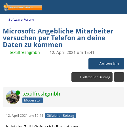
Software Forum
Microsoft: Angebliche Mitarbeiter
versuchen per Telefon an deine
Daten zu kommen
textilfreshgmbh
12. April 2021 um 15:41
Antworten
1. offizieller Beitrag
Online
textilfreshgmbh
Moderator
12. April 2021 um 15:41
Offizieller Beitrag
In letzter Zeit häufen sich Berichte von