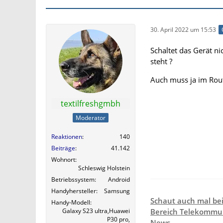
30. April 2022 um 15:53
Schaltet das Gerät n
steht ?
Auch muss ja im Route
textilfreshgmbh
Moderator
Reaktionen
140
Beiträge
41.142
Wohnort
Schleswig Holstein
Betriebssystem
Android
Handyhersteller
Samsung
Schaut auch mal be
Handy-Modell
Galaxy S23 ultra,Huawei
Bereich Telekommun
P30 pro,
News.