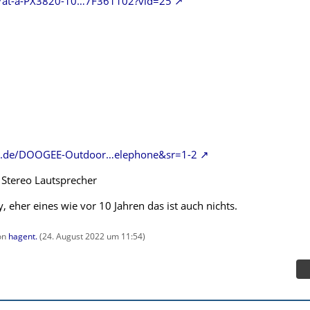
at/at-a-PX3820-10…7F361102?vid=25
n.de/DOOGEE-Outdoor…elephone&sr=1-2
t Stereo Lautsprecher
y, eher eines wie vor 10 Jahren das ist auch nichts.
von
hagent.
(
24. August 2022 um 11:54
)