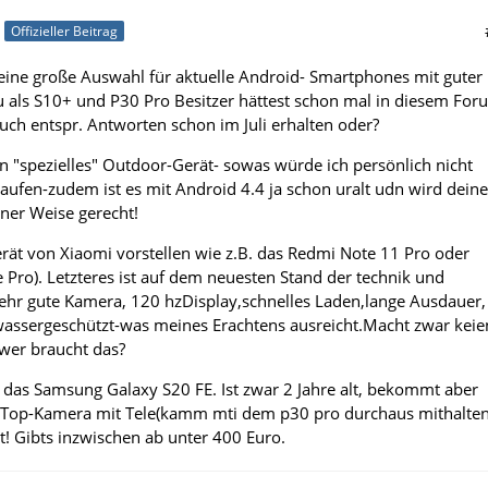
Offizieller Beitrag
 eine große Auswahl für aktuelle Android- Smartphones mit guter
 als S10+ und P30 Pro Besitzer hättest schon mal in diesem For
uch entspr. Antworten schon im Juli erhalten oder?
in "spezielles" Outdoor-Gerät- sowas würde ich persönlich nicht
kaufen-zudem ist es mit Android 4.4 ja schon uralt udn wird dein
ner Weise gerecht!
erät von Xiaomi vorstellen wie z.B. das Redmi Note 11 Pro oder
 Pro). Letzteres ist auf dem neuesten Stand der technik und
ehr gute Kamera, 120 hzDisplay,schnelles Laden,lange Ausdauer,
zwassergeschützt-was meines Erachtens ausreicht.Macht zwar keie
 wer braucht das?
B. das Samsung Galaxy S20 FE. Ist zwar 2 Jahre alt, bekommt aber
t Top-Kamera mit Tele(kamm mti dem p30 pro durchaus mithalten
t! Gibts inzwischen ab unter 400 Euro.