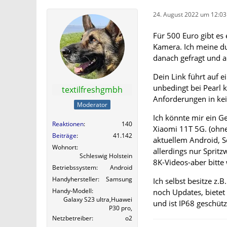
24. August 2022 um 12:03
Für 500 Euro gibt es
Kamera. Ich meine du
danach gefragt und a
Dein Link führt auf e
unbedingt bei Pearl 
textilfreshgmbh
Anforderungen in kei
Moderator
Ich könnte mir ein G
Reaktionen
140
Xiaomi 11T 5G. (ohne
Beiträge
41.142
aktuellem Android, S
Wohnort
allerdings nur Sprit
Schleswig Holstein
8K-Videos-aber bitte
Betriebssystem
Android
Handyhersteller
Samsung
Ich selbst besitze z.
Handy-Modell
noch Updates, biete
Galaxy S23 ultra,Huawei
und ist IP68 geschütz
P30 pro,
Netzbetreiber
o2