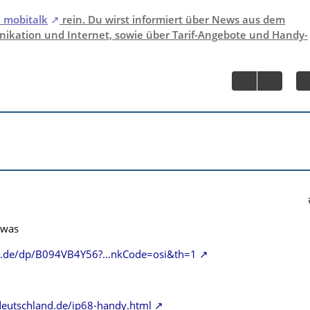
i
mobitalk
rein. Du wirst informiert über News aus dem
ikation und Internet, sowie über Tarif-Angebote und Handy-
owas
n.de/dp/B094VB4Y56?…nkCode=osi&th=1
eutschland.de/ip68-handy.html