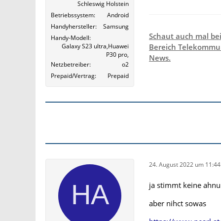
Schleswig Holstein
Betriebssystem
Android
Handyhersteller
Samsung
Schaut auch mal be
Handy-Modell
Galaxy S23 ultra,Huawei
Bereich Telekommun
P30 pro,
News.
Netzbetreiber
o2
Prepaid/Vertrag
Prepaid
24. August 2022 um 11:44
ja stimmt keine ahn
aber nihct sowas