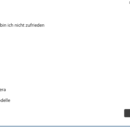
in ich nicht zufrieden
era
odelle