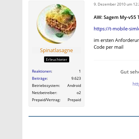
9. Dezember 2010 um 12:
AW: Sagem My-v55 T
https://t-mobile-si
im ersten Anforderun
Code per mail
Spinatlasagne
Erleuchteter
Gut sehe
Reaktionen
1
Beiträge
9.623
ht
Betriebssystem
Android
Netzbetreiber
o2
Prepaid/Vertrag
Prepaid