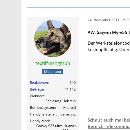
24. November 2011 um 08
AW: Sagem My-v55 T
Der Werkstelefoncode
kostenpflichtig. Ode
textilfreshgmbh
Moderator
Reaktionen
140
Beiträge
41.142
Wohnort
Schleswig Holstein
Betriebssystem
Android
Handyhersteller
Samsung
Schaut auch mal be
Handy-Modell
Galaxy S23 ultra,Huawei
Bereich Telekommun