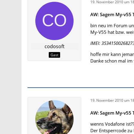
19. November 2010 um 18
AW: Sagem My-v55 T
bin neu im Forum un
My-V55 hat bzw. wei
IMEI: 3534150026827
codosoft
hoffe mir kann jeman
Gast
Danke schon mal im 
19. November 2010 um 18
AW: Sagem My-v55 T
wenns Vodafone ist?
Der Entsperrcode z