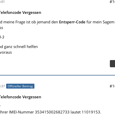
#1
:01
elefoncode Vergessen
d meine Frage ist ob jemand den
Entsperr-Code
für mein Sagem
ss
3-3
d ganz schnell helfen
voraus
#1
:37
Offizieller Beitrag
elefoncode Vergessen
?
u Ihrer IMEI-Nummer 353415002682733 lautet 11019153.