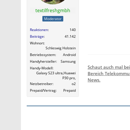
textilfreshgmbh
Moderator
Reaktionen
140
Beiträge
41.142
Wohnort
Schleswig Holstein
Betriebssystem
Android
Handyhersteller
Samsung
Schaut auch mal be
Handy-Modell
Galaxy S23 ultra,Huawei
Bereich Telekommun
P30 pro,
News.
Netzbetreiber
o2
Prepaid/Vertrag
Prepaid