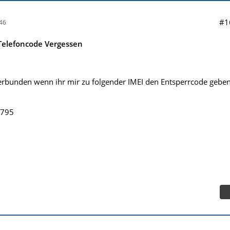
#1
46
elefoncode Vergessen
erbunden wenn ihr mir zu folgender IMEI den Entsperrcode gebe
5795