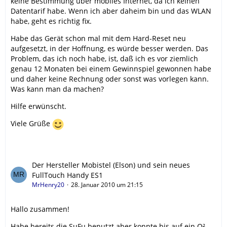
keine Bestimmung über mobiles Internet, da ich keinen
Datentarif habe. Wenn ich aber daheim bin und das WLAN
habe, geht es richtig fix.
Habe das Gerät schon mal mit dem Hard-Reset neu
aufgesetzt, in der Hoffnung, es würde besser werden. Das
Problem, das ich noch habe, ist, daß ich es vor ziemlich
genau 12 Monaten bei einem Gewinnspiel gewonnen habe
und daher keine Rechnung oder sonst was vorlegen kann.
Was kann man da machen?
Hilfe erwünscht.
Viele Grüße
Der Hersteller Mobistel (Elson) und sein neues
FullTouch Handy ES1
MrHenry20
28. Januar 2010 um 21:15
Hallo zusammen!
Habe bereits die SuFu benutzt aber konnte bis auf ein O²-