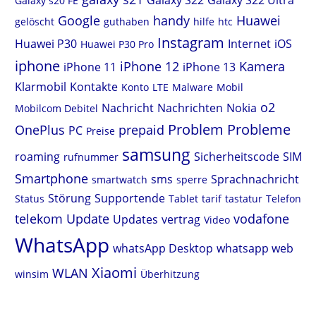
Galaxy S22
Galaxy S22 Ultra
Galaxy s20 FE
Google
handy
Huawei
gelöscht
guthaben
hilfe
htc
Instagram
Huawei P30
Internet
iOS
Huawei P30 Pro
iphone
iPhone 12
Kamera
iPhone 11
iPhone 13
Klarmobil
Kontakte
Konto
LTE
Malware
Mobil
o2
Nachricht
Nachrichten
Nokia
Mobilcom Debitel
Problem
Probleme
OnePlus
prepaid
PC
Preise
samsung
roaming
Sicherheitscode
SIM
rufnummer
Smartphone
sms
Sprachnachricht
smartwatch
sperre
Störung
Supportende
Status
Tablet
tarif
tastatur
Telefon
telekom
Update
vodafone
Updates
vertrag
Video
WhatsApp
whatsApp Desktop
whatsapp web
Xiaomi
WLAN
winsim
Überhitzung