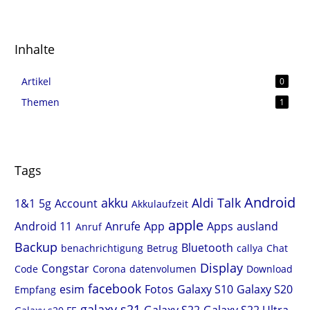
Inhalte
Artikel
0
Themen
1
Tags
Android
akku
Aldi Talk
1&1
5g
Account
Akkulaufzeit
apple
Android 11
Anrufe
App
Apps
ausland
Anruf
Backup
Bluetooth
benachrichtigung
Betrug
callya
Chat
Display
Congstar
Code
Corona
datenvolumen
Download
facebook
esim
Fotos
Galaxy S10
Galaxy S20
Empfang
galaxy s21