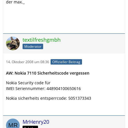
der max._
textilfreshgmbh
Moderator
14. Oktober 2008 um 08:36
Offizieller Beitrag
AW: Nokia 7110 Sicherheitscode vergessen
Nokia Security code für
IMEI Seriennummer: 448904100650616
Nokia sicherheits entsperrcode: 5051373343
MrHenry20