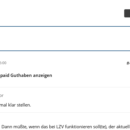
#
6:00
epaid Guthaben anzeigen
or
al klar stellen.
 Dann müßte, wenn das bei LZV funktionieren soll(te), der aktuel