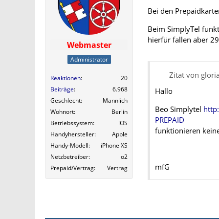
Bei den Prepaidkarte
Beim SimplyTel funkt
hierfür fallen aber 2
Webmaster
Administrator
Zitat von glori
Reaktionen
20
Beiträge
6.968
Hallo
Geschlecht
Männlich
Beo Simplytel
http
Wohnort
Berlin
PREPAID
Betriebssystem
iOS
funktionieren kein
Handyhersteller
Apple
Handy-Modell
iPhone XS
Netzbetreiber
o2
mfG
Prepaid/Vertrag
Vertrag