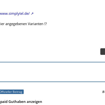
/www.simplytel.de/
hier angegebenen Varianten !?
#
Offizieller Beitrag
epaid Guthaben anzeigen