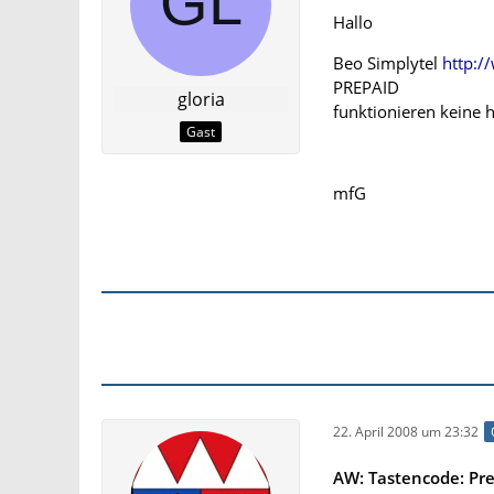
Hallo
Beo Simplytel
http:/
PREPAID
gloria
funktionieren keine 
Gast
mfG
22. April 2008 um 23:32
AW: Tastencode: Pr