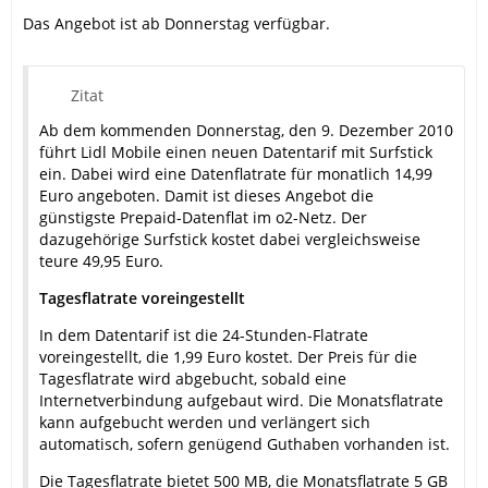
HSDPA-Bandbreite zur Verfügung haben.
Das Angebot ist ab Donnerstag verfügbar.
Monats-Flatrate für 14,99 Euro mit Drosselung ab 5 GB
Nutzung
Zitat
Als Alternative bietet Lidl Mobile eine Monats-Flatrate
für das mobile Internet an. Diese Option muss vom
Ab dem kommenden Donnerstag, den 9. Dezember 2010
Kunden aktiv gebucht werden und kostet 14,99 Euro.
führt Lidl Mobile einen neuen Datentarif mit Surfstick
Wie bei den meisten anderen vergleichbaren Tarifen
ein. Dabei wird eine Datenflatrate für monatlich 14,99
wird auch bei der Flatrate von Lidl Mobile ab einem
Euro angeboten. Damit ist dieses Angebot die
Verbrauch von 5 GB die Übertragungsrate bis zum
günstigste Prepaid-Datenflat im o2-Netz. Der
Beginn des nächsten Monats auf GPRS-Geschwindigkeit
dazugehörige Surfstick kostet dabei vergleichsweise
reduziert.
teure 49,95 Euro.
Tagesflatrate voreingestellt
In dem Datentarif ist die 24-Stunden-Flatrate
voreingestellt, die 1,99 Euro kostet. Der Preis für die
Tagesflatrate wird abgebucht, sobald eine
Internetverbindung aufgebaut wird. Die Monatsflatrate
kann aufgebucht werden und verlängert sich
automatisch, sofern genügend Guthaben vorhanden ist.
Die Tagesflatrate bietet 500 MB, die Monatsflatrate 5 GB