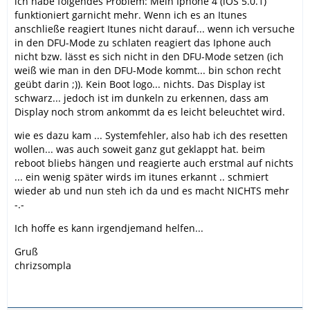
ich habe folgendes Problem: Mein Iphone 4 (iOS 5.0.1)
funktioniert garnicht mehr. Wenn ich es an Itunes
anschließe reagiert Itunes nicht darauf... wenn ich versuche
in den DFU-Mode zu schlaten reagiert das Iphone auch
nicht bzw. lässt es sich nicht in den DFU-Mode setzen (ich
weiß wie man in den DFU-Mode kommt... bin schon recht
geübt darin ;)). Kein Boot logo... nichts. Das Display ist
schwarz... jedoch ist im dunkeln zu erkennen, dass am
Display noch strom ankommt da es leicht beleuchtet wird.
wie es dazu kam ... Systemfehler, also hab ich des resetten
wollen... was auch soweit ganz gut geklappt hat. beim
reboot bliebs hängen und reagierte auch erstmal auf nichts
... ein wenig später wirds im itunes erkannt .. schmiert
wieder ab und nun steh ich da und es macht NICHTS mehr
-.-
Ich hoffe es kann irgendjemand helfen...
Gruß
chrizsompla