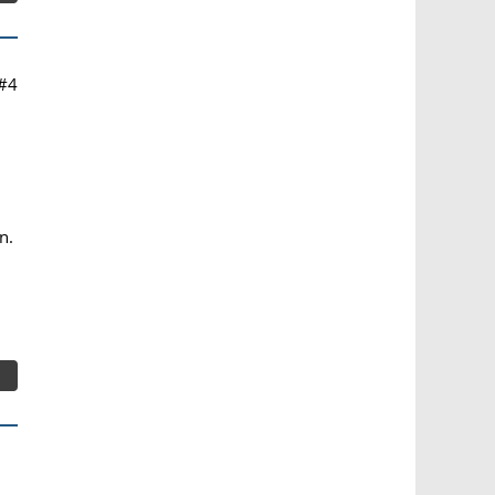
#4
n.