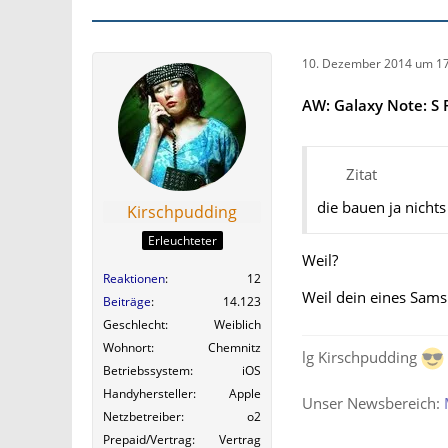
10. Dezember 2014 um 17
AW: Galaxy Note: S 
Zitat
die bauen ja nichts 
Kirschpudding
Erleuchteter
Weil?
Reaktionen
12
Weil dein eines Sams
Beiträge
14.123
Geschlecht
Weiblich
Wohnort
Chemnitz
lg Kirschpudding
Betriebssystem
iOS
Handyhersteller
Apple
Unser Newsbereich:
Netzbetreiber
o2
Prepaid/Vertrag
Vertrag