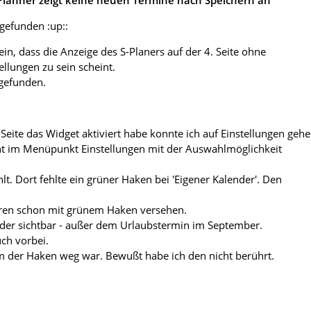
Planner zeigt keine neuen Termine nach Speichern an
gefunden :up::
ein, dass die Anzeige des S-Planers auf der 4. Seite ohne
ellungen zu sein scheint.
 gefunden.
1. Seite das Widget aktiviert habe konnte ich auf Einstellungen gehe
ht im Menüpunkt Einstellungen mit der Auswahlmöglichkeit
t. Dort fehlte ein grüner Haken bei 'Eigener Kalender'. Den
ren schon mit grünem Haken versehen.
der sichtbar - außer dem Urlaubstermin im September.
uch vorbei.
 der Haken weg war. Bewußt habe ich den nicht berührt.