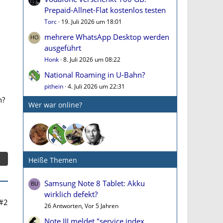
Prepaid-Allnet-Flat kostenlos testen
Torc
19. Juli 2026 um 18:01
mehrere WhatsApp Desktop werden
ausgeführt
Honk
8. Juli 2026 um 08:22
National Roaming in U-Bahn?
pithein
4. Juli 2026 um 22:31
n?
Wer war online?
Heiße Themen
Samsung Note 8 Tablet: Akku
wirklich defekt?
#2
26 Antworten, Vor 5 Jahren
Note III meldet "service index