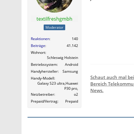
textilfreshgmbh
Moderator
Reaktionen
140
Beiträge
41.142
Wohnort
Schleswig Holstein
Betriebssystem
Android
Handyhersteller
Samsung
Schaut auch mal be
Handy-Modell
Galaxy S23 ultra,Huawei
Bereich Telekommun
P30 pro,
News.
Netzbetreiber
o2
Prepaid/Vertrag
Prepaid