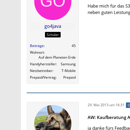
Habe mich für das S3 
neben guten Leistun
go4java
Schüler
Beiträge
45
Wohnort
Auf dem Planeten Erde
Handyhersteller
Samsung
Netzbetreiber
T-Mobile
Prepaid/Vertrag
Prepaid
29. Mai 2013 um 16:31
O
AW: Kaufberatung An
ja danke fürs Feedba