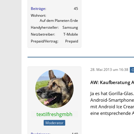
Beiträge
45
Wohnort
Auf dem Planeten Erde
Handyhersteller
Samsung
Netzbetreiber
T-Mobile
Prepaid/Vertrag
Prepaid
28. Mai 2013 um 16:38
O
AW: Kaufberatung An
Ja es hat Gorilla-Gl
Android-Smartphones 
mit Android Ice Crea
eine entsprechende An
textilfreshgmbh
Moderator