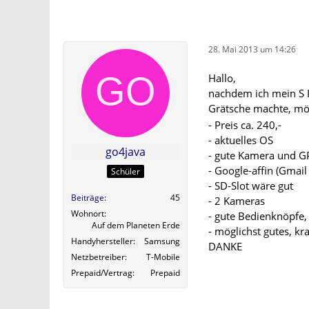
28. Mai 2013 um 14:26
Hallo,
nachdem ich mein S 
Grätsche machte, mö
- Preis ca. 240,-
- aktuelles OS
go4java
- gute Kamera und G
- Google-affin (Gmail 
Schüler
- SD-Slot wäre gut
Beiträge
45
- 2 Kameras
Wohnort
- gute Bedienknöpfe
Auf dem Planeten Erde
- möglichst gutes, kr
Handyhersteller
Samsung
DANKE
Netzbetreiber
T-Mobile
Prepaid/Vertrag
Prepaid