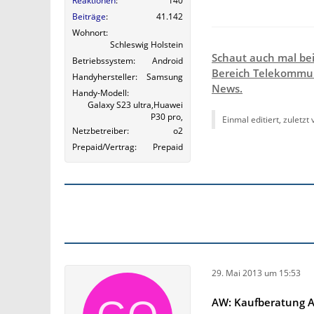
Reaktionen
140
Beiträge
41.142
Wohnort
Schleswig Holstein
Schaut auch mal be
Betriebssystem
Android
Bereich Telekommun
Handyhersteller
Samsung
News.
Handy-Modell
Galaxy S23 ultra,Huawei
P30 pro,
Einmal editiert, zuletzt
Netzbetreiber
o2
Prepaid/Vertrag
Prepaid
29. Mai 2013 um 15:53
AW: Kaufberatung An