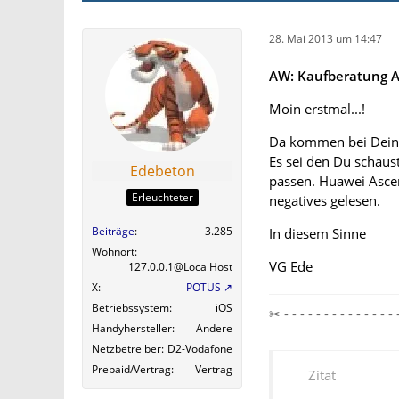
28. Mai 2013 um 14:47
AW: Kaufberatung An
Moin erstmal...!
Da kommen bei Deine
Es sei den Du schaus
Edebeton
passen. Huawei Ascend
Erleuchteter
negatives gelesen.
Beiträge
3.285
In diesem Sinne
Wohnort
VG Ede
127.0.0.1@LocalHost
X
POTUS
Betriebssystem
iOS
✂ - - - - - - - - - - - - 
Handyhersteller
Andere
Netzbetreiber
D2-Vodafone
Prepaid/Vertrag
Vertrag
Zitat