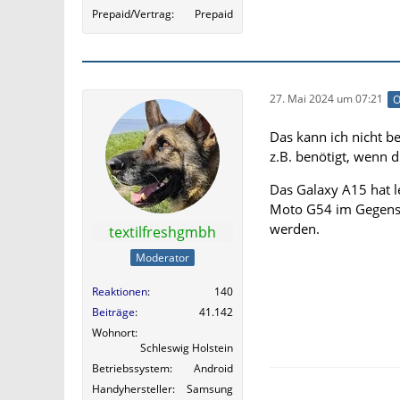
Prepaid/Vertrag
Prepaid
27. Mai 2024 um 07:21
O
Das kann ich nicht be
z.B. benötigt, wenn d
Das Galaxy A15 hat l
Moto G54 im Gegensat
werden.
textilfreshgmbh
Moderator
Reaktionen
140
Beiträge
41.142
Wohnort
Schleswig Holstein
Betriebssystem
Android
Handyhersteller
Samsung