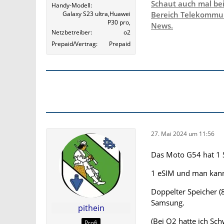
Schaut auch mal be
Handy-Modell
Galaxy S23 ultra,Huawei
Bereich Telekommun
P30 pro,
News.
Netzbetreiber
o2
Prepaid/Vertrag
Prepaid
27. Mai 2024 um 11:56
Das Moto G54 hat 1
1 eSIM und man kann 
Doppelter Speicher (
Samsung.
pithein
(Bei O2 hatte ich Sch
Profi