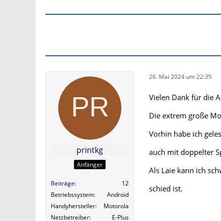
26. Mai 2024 um 22:35
Vielen Dank für die 
Die extrem große Mode
Vorhin habe ich gele
printkg
auch mit doppelter S
Anfänger
Als Laie kann ich sch
Beiträge
12
schied ist.
Betriebssystem
Android
Handyhersteller
Motorola
Netzbetreiber
E-Plus