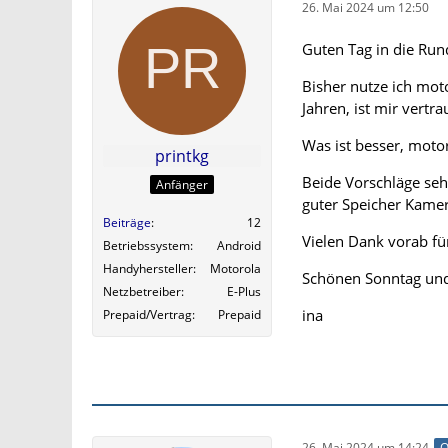
26. Mai 2024 um 12:50
Guten Tag in die Run
Bisher nutze ich mot
Jahren, ist mir vertra
Was ist besser, moto
printkg
Beide Vorschläge sehe
Anfänger
guter Speicher Kamer
Beiträge
12
Vielen Dank vorab fü
Betriebssystem
Android
Handyhersteller
Motorola
Schönen Sonntag un
Netzbetreiber
E-Plus
ina
Prepaid/Vertrag
Prepaid
26. Mai 2024 um 14:24
O