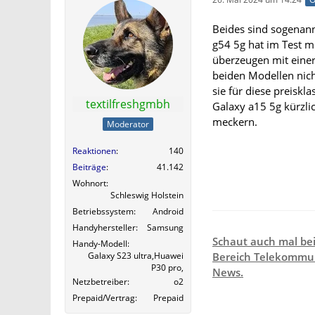
Beides sind sogenannt
g54 5g hat im Test m
überzeugen mit einer 
beiden Modellen nich
sie für diese preiskl
textilfreshgmbh
Galaxy a15 5g kürzlic
meckern.
Moderator
Reaktionen
140
Beiträge
41.142
Wohnort
Schleswig Holstein
Betriebssystem
Android
Handyhersteller
Samsung
Schaut auch mal be
Handy-Modell
Galaxy S23 ultra,Huawei
Bereich Telekommun
P30 pro,
News.
Netzbetreiber
o2
Prepaid/Vertrag
Prepaid