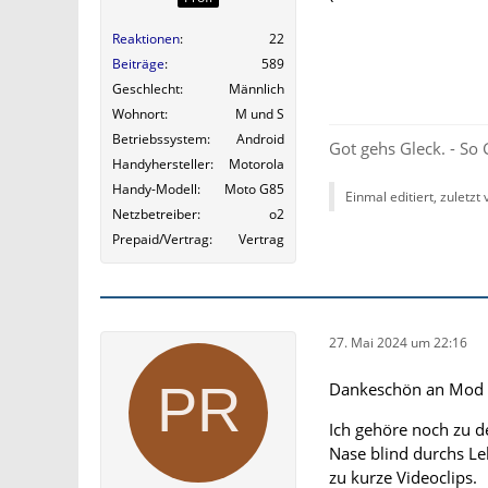
Reaktionen
22
Beiträge
589
Geschlecht
Männlich
Wohnort
M und S
Betriebssystem
Android
Got gehs Gleck. - So 
Handyhersteller
Motorola
Handy-Modell
Moto G85
Einmal editiert, zuletzt
Netzbetreiber
o2
Prepaid/Vertrag
Vertrag
27. Mai 2024 um 22:16
Dankeschön an Mod tex
Ich gehöre noch zu d
Nase blind durchs Le
zu kurze Videoclips.