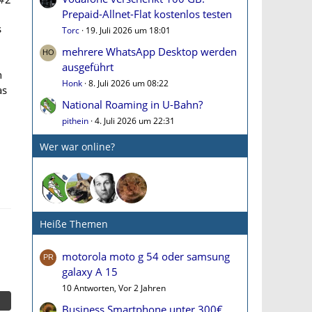
Prepaid-Allnet-Flat kostenlos testen
s
Torc
19. Juli 2026 um 18:01
mehrere WhatsApp Desktop werden
ausgeführt
n
Honk
8. Juli 2026 um 08:22
as
National Roaming in U-Bahn?
u
pithein
4. Juli 2026 um 22:31
Wer war online?
Heiße Themen
motorola moto g 54 oder samsung
galaxy A 15
10 Antworten, Vor 2 Jahren
Business Smartphone unter 300€