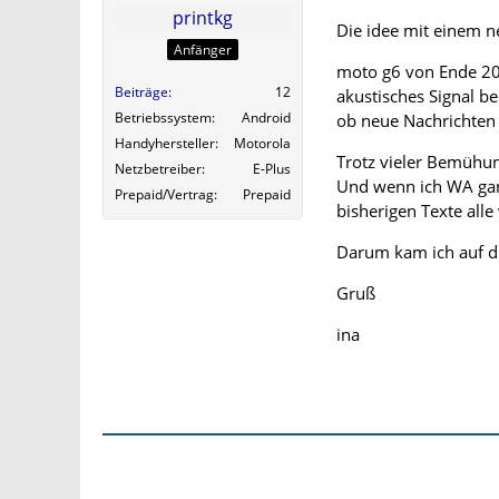
printkg
Die idee mit einem n
Anfänger
moto g6 von Ende 201
Beiträge
12
akustisches Signal b
Betriebssystem
Android
ob neue Nachrichten 
Handyhersteller
Motorola
Trotz vieler Bemühun
Netzbetreiber
E-Plus
Und wenn ich WA ganz
Prepaid/Vertrag
Prepaid
bisherigen Texte alle
Darum kam ich auf di
Gruß
ina