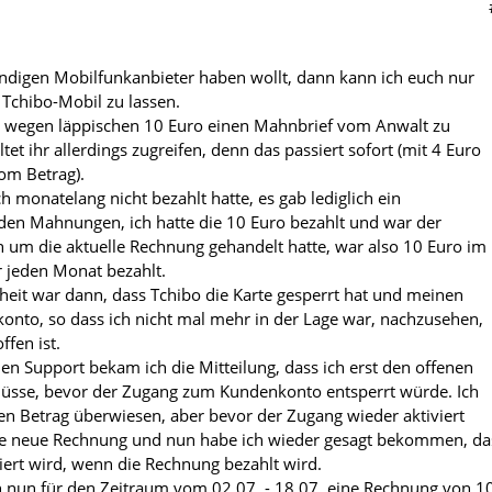
ndigen Mobilfunkanbieter haben wollt, dann kann ich euch nur
 Tchibo-Mobil zu lassen.
t, wegen läppischen 10 Euro einen Mahnbrief vom Anwalt zu
t ihr allerdings zugreifen, denn das passiert sofort (mit 4 Euro
om Betrag).
ich monatelang nicht bezahlt hatte, es gab lediglich ein
den Mahnungen, ich hatte die 10 Euro bezahlt und war der
h um die aktuelle Rechnung gehandelt hatte, war also 10 Euro im
 jeden Monat bezahlt.
heit war dann, dass Tchibo die Karte gesperrt hat und meinen
nto, so dass ich nicht mal mehr in der Lage war, nachzusehen,
ffen ist.
en Support bekam ich die Mitteilung, dass ich erst den offenen
üsse, bevor der Zugang zum Kundenkonto entsperrt würde. Ich
n Betrag überwiesen, aber bevor der Zugang wieder aktiviert
e neue Rechnung und nun habe ich wieder gesagt bekommen, da
viert wird, wenn die Rechnung bezahlt wird.
 nun für den Zeitraum vom 02.07. - 18.07. eine Rechnung von 1