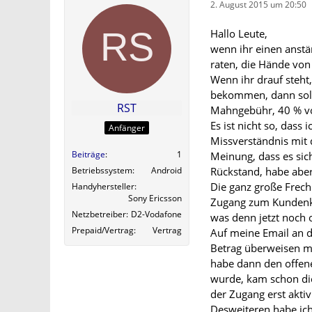
2. August 2015 um 20:50
Hallo Leute,
wenn ihr einen anstä
raten, die Hände von
Wenn ihr drauf steh
bekommen, dann sollte
RST
Mahngebühr, 40 % v
Es ist nicht so, dass 
Anfänger
Missverständnis mit 
Beiträge
1
Meinung, dass es sic
Rückstand, habe aber
Betriebssystem
Android
Die ganz große Frech
Handyhersteller
Sony Ericsson
Zugang zum Kundenko
Netzbetreiber
D2-Vodafone
was denn jetzt noch o
Prepaid/Vertrag
Vertrag
Auf meine Email an d
Betrag überweisen m
habe dann den offene
wurde, kam schon di
der Zugang erst akti
Desweiteren habe ich