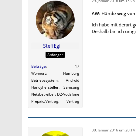
29. Januar 2016 um 15:28
AW: Hände weg von 
Ich habe mit derartig
Deshalb bin ich umge
SteffEgi
Anfänger
Beiträge
17
Wohnort
Hamburg
Betriebssystem
Android
Handyhersteller
Samsung
Netzbetreiber
D2-Vodafone
Prepaid/Vertrag
Vertrag
30. Januar 2016 um 20:14