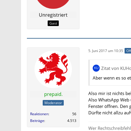
Unregistriert
Gast
5. Juni 2017 um 10:35
Off
Zitat von KUH
Aber wenn es so etw
Also mir ist nichts 
prepaid.
Also WhatsApp Web ü
Moderator
Fenster öffnen. Den
Dürfte nicht allzu au
Reaktionen
56
Beiträge
4.513
Wer Rechtschreibfehle