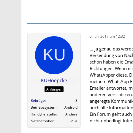
5. Juni 2017 um 12:32
... ja genau das werde
Versendung von Nachr
schon haben die Emai
Richtungen. Wenn ei
WhatsApper diese. Di
KUHoepcke
meinem WhatsApp Eio
Emailer antwortet, m
Anfänger
anderen verschicken..
Beiträge
3
angeregte Kommunikat
auch alle Informati
Betriebssystem
Android
Ein Forum geht auch 
Handyhersteller
Andere
nicht unbedingt Intern
Netzbetreiber
E-Plus