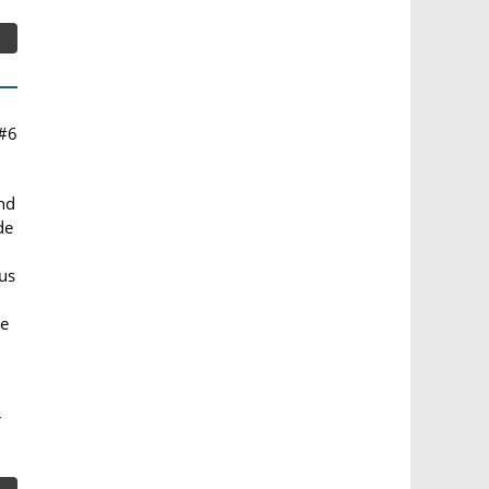
#6
nd
de
us
ie
r