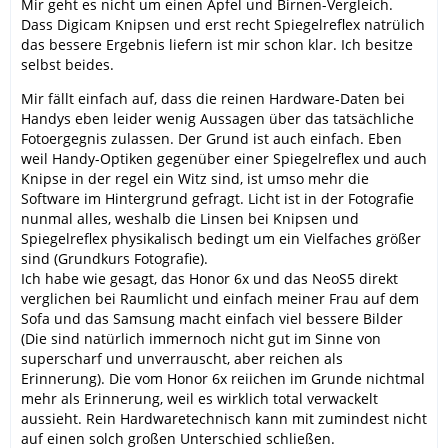
Mir geht es nicht um einen Äpfel und Birnen-Vergleich.
Dass Digicam Knipsen und erst recht Spiegelreflex natrülich
das bessere Ergebnis liefern ist mir schon klar. Ich besitze
selbst beides.
Mir fällt einfach auf, dass die reinen Hardware-Daten bei
Handys eben leider wenig Aussagen über das tatsächliche
Fotoergegnis zulassen. Der Grund ist auch einfach. Eben
weil Handy-Optiken gegenüber einer Spiegelreflex und auch
Knipse in der regel ein Witz sind, ist umso mehr die
Software im Hintergrund gefragt. Licht ist in der Fotografie
nunmal alles, weshalb die Linsen bei Knipsen und
Spiegelreflex physikalisch bedingt um ein Vielfaches größer
sind (Grundkurs Fotografie).
Ich habe wie gesagt, das Honor 6x und das NeoS5 direkt
verglichen bei Raumlicht und einfach meiner Frau auf dem
Sofa und das Samsung macht einfach viel bessere Bilder
(Die sind natürlich immernoch nicht gut im Sinne von
superscharf und unverrauscht, aber reichen als
Erinnerung). Die vom Honor 6x reiichen im Grunde nichtmal
mehr als Erinnerung, weil es wirklich total verwackelt
aussieht. Rein Hardwaretechnisch kann mit zumindest nicht
auf einen solch großen Unterschied schließen.