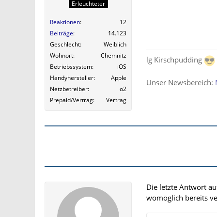
Erleuchteter
Reaktionen
12
Beiträge
14.123
Geschlecht
Weiblich
Wohnort
Chemnitz
lg Kirschpudding
Betriebssystem
iOS
Handyhersteller
Apple
Unser Newsbereich:
Netzbetreiber
o2
Prepaid/Vertrag
Vertrag
Die letzte Antwort a
womöglich bereits ver