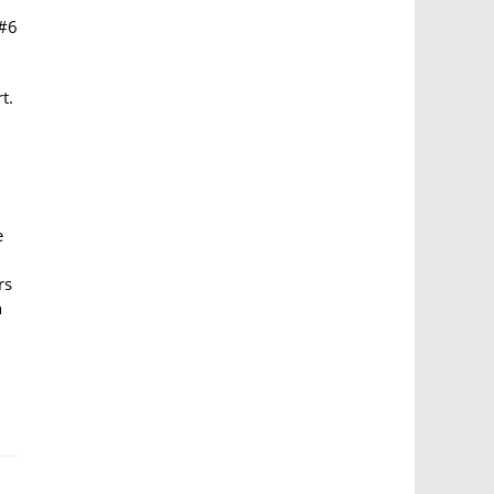
#6
t.
e
rs
n