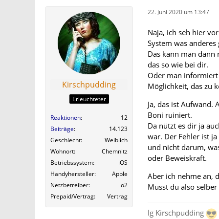
22. Juni 2020 um 13:47
Naja, ich seh hier vo
System was anderes g
Das kann man dann na
das so wie bei dir.
Oder man informiert 
Kirschpudding
Möglichkeit, das zu k
Erleuchteter
Ja, das ist Aufwand. 
Boni ruiniert.
Reaktionen
12
Da nützt es dir ja au
Beiträge
14.123
war. Der Fehler ist j
Geschlecht
Weiblich
und nicht darum, was
Wohnort
Chemnitz
oder Beweiskraft.
Betriebssystem
iOS
Handyhersteller
Apple
Aber ich nehme an, d
Netzbetreiber
o2
Musst du also selber
Prepaid/Vertrag
Vertrag
lg Kirschpudding