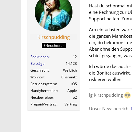
Hast du schonmal mi
eine Rechnung zur Ü
Support helfen. Zuma
Am einfachsten wäre 
die ganzen Mahnkoste
Kirschpudding
ein, du bekommst dei
Erleuchteter
Aber ohne den Suppor
schief gegangen, was
Reaktionen
12
Beiträge
14.123
Ich würde das auch s
Geschlecht
Weiblich
die Bonität auswirkt
Wohnort
Chemnitz
riskieren wollen.
Betriebssystem
iOS
Handyhersteller
Apple
lg Kirschpudding
Netzbetreiber
o2
Prepaid/Vertrag
Vertrag
Unser Newsbereich: