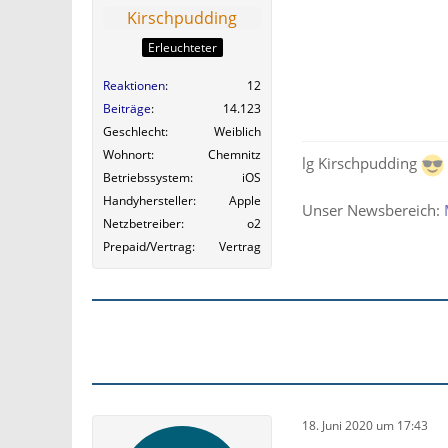
Kirschpudding
Erleuchteter
Reaktionen
12
Beiträge
14.123
Geschlecht
Weiblich
Wohnort
Chemnitz
lg Kirschpudding
Betriebssystem
iOS
Handyhersteller
Apple
Unser Newsbereich:
Netzbetreiber
o2
Prepaid/Vertrag
Vertrag
18. Juni 2020 um 17:43