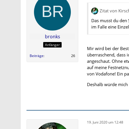
Zitat von Kirs
Das musst du den S
im Falle eine Einze
bronks
Anfänger
Mir wird bei der Bes
überraschend, dass i
Beiträge
26
angeschaut. Ohne et
auf meine Festnetzn
von Vodafone! Ein p
Deshalb würde mich in
19. Juni 2020 um 12:48