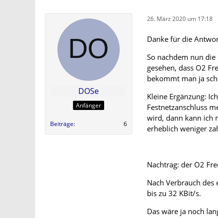
26. März 2020 um 17:18
Danke für die Antwor
So nachdem nun die O2
gesehen, dass O2 Fre
bekommt man ja scho
DOSe
Kleine Ergänzung: Ic
Anfänger
Festnetzanschluss me
wird, dann kann ich 
Beiträge
6
erheblich weniger zah
Nachtrag: der O2 Fre
Nach Verbrauch des 
bis zu 32 KBit/s.
Das wäre ja noch la