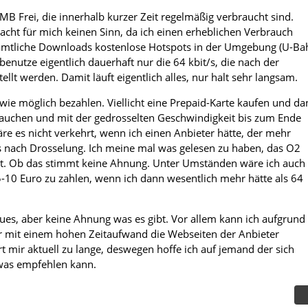
MB Frei, die innerhalb kurzer Zeit regelmäßig verbraucht sind.
ht für mich keinen Sinn, da ich einen erheblichen Verbrauch
 sämtliche Downloads kostenlose Hotspots in der Umgebung (U-Ba
h benutze eigentlich dauerhaft nur die 64 kbit/s, die nach der
ellt werden. Damit läuft eigentlich alles, nur halt sehr langsam.
wie möglich bezahlen. Viellicht eine Prepaid-Karte kaufen und da
auchen und mit der gedrosselten Geschwindigkeit bis zum Ende
e es nicht verkehrt, wenn ich einen Anbieter hätte, der mehr
t/s nach Drosselung. Ich meine mal was gelesen zu haben, das O2
elt. Ob das stimmt keine Ahnung. Unter Umständen wäre ich auch
5-10 Euro zu zahlen, wenn ich dann wesentlich mehr hätte als 64
ues, aber keine Ahnung was es gibt. Vor allem kann ich aufgrund
r mit einem hohen Zeitaufwand die Webseiten der Anbieter
t mir aktuell zu lange, deswegen hoffe ich auf jemand der sich
was empfehlen kann.