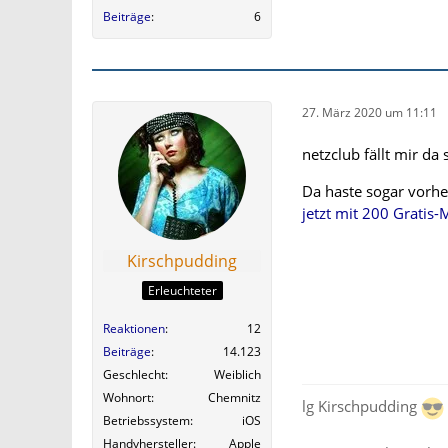
Beiträge
6
27. März 2020 um 11:11
netzclub fällt mir da
Da haste sogar vorhe
jetzt mit 200 Gratis
Kirschpudding
Erleuchteter
Reaktionen
12
Beiträge
14.123
Geschlecht
Weiblich
Wohnort
Chemnitz
lg Kirschpudding
Betriebssystem
iOS
Handyhersteller
Apple