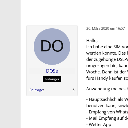
26. März 2020 um 16:57
Hallo,
ich habe eine SIM vo
werden konnte. Das h
der zugehörige DSL-Ve
umgezogen bin, kann 
DOSe
Woche. Dann ist der 
fürs Handy kaufen sol
Anfänger
Anwendung meines 
Beiträge
6
- Hauptsächlich als 
benutzen kann, sowie 
- Empfang von Whats
- Mail Empfang auf 
- Wetter App