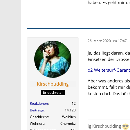
haben. Es geht mir 
26. März 2020 um 17:47
Ja, das liegt daran, 
Einsetzen der Drossel
o2 Weitersurf-Garant
Aber was anderes als
Kirschpudding
bekommt, fällt mir d
Erleuchteter
kosten darf. Das höch
Reaktionen
12
Beiträge
14.123
Geschlecht
Weiblich
Wohnort
Chemnitz
lg Kirschpudding