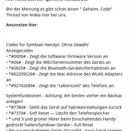
Bin der Meinung es gibt schon einen " Geheim- Code"
Thread von Nokia hier bei uns.
Ansonsten hier
:
Codes für Symbian Handys- Ohne Gewähr
Anzeigecodes
• *#0000# - Zeigt die Software/ Firmware Version an
• *#06# - Zeigt die IMEI/Seriennummer des Geräts an
• *#2820# - Zeigt die Bluetooth-Geräteinformationen an
• *#62209526# - Zeigt die Mac-Adresse des WLAN Adapters
an
• *#92702689# - Zeigt die "Lebenszeit" des Telefons an.
Systemfunktionen - Achtung: Am besten vorher ein Backup
anlegen!
• *#7780# - Stellt das Gerät auf Fabrikeinstellungen zurück
• *#7370# - Soft Reset — Löscht den Telefonspeicher
• * und 3 und grüner Hörer beim Einschaltendes Handy
gedrückt halten/Symbian Geräte – Full Reset
• Bei ausgeschaltetem Gerät: [Grün]*3 , dann Gerät starten