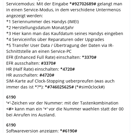
Servicemodus: Mit der Eingabe
*#92702689#
gelangt man
in einen Service-Modus, in dem verschidene Untermenüs
angezeigt werden:
*1 Seriennummer des Handys (IMEI)
*2 Herstellungsdatum Monat/Jahr
*3 Hier kann man das Kaufdatum seines Handys eingeben
*4 Serviceinfos über Reparaturen oder Upgrades
*5 Transfer User Data / Übertragung der Daten via IR-
Schnittstelle an einen Service-PC
EFR (Enhanced Full Rate) einschalten:
*3370#
EFR ausschalten:
#3370#
HR (Half Rate) einschalten:
*4720#
HR ausschalten:
#4720#
SIM-Karte auf Clock-Stopping ueberpreufen (was auch
immer das ist *?*):
*#746025625#
(*#sim0clock#)
6190
'+'
-Zeichen vor der Nummer: mit der Tastenkombination
<#>
kann man ein
'+'
vor die Nummer waehlen statt der 00
bei Anrufen ins Ausland.
6190
Softwareversion anzeigen:
*#6190#