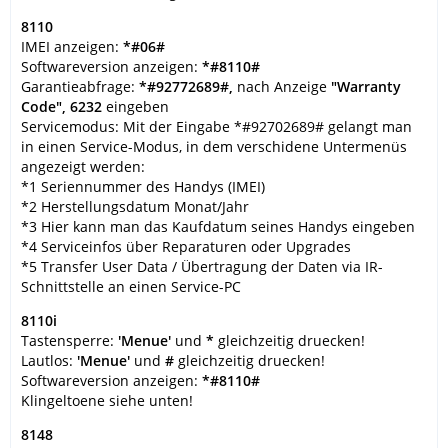
8110
IMEI anzeigen:
*#06#
Softwareversion anzeigen:
*#8110#
Garantieabfrage:
*#92772689#,
nach Anzeige
"Warranty
Code",
6232
eingeben
Servicemodus: Mit der Eingabe *#92702689# gelangt man
in einen Service-Modus, in dem verschidene Untermenüs
angezeigt werden:
*1 Seriennummer des Handys (IMEI)
*2 Herstellungsdatum Monat/Jahr
*3 Hier kann man das Kaufdatum seines Handys eingeben
*4 Serviceinfos über Reparaturen oder Upgrades
*5 Transfer User Data / Übertragung der Daten via IR-
Schnittstelle an einen Service-PC
8110i
Tastensperre:
'Menue'
und
*
gleichzeitig druecken!
Lautlos:
'Menue'
und
#
gleichzeitig druecken!
Softwareversion anzeigen:
*#8110#
Klingeltoene siehe unten!
8148