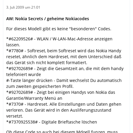
3. Juli 2009 um 21:01
AW: Nokia Secrets / geheime Nokiacodes
Für dieses Modell gibt es keine "besonderen" Codes.
*#62209526# - WLAN / W-LAN-Mac-Adresse anzeigen
lassen.
*#7780# - Softreset, beim Softreset wird das Nokia Handy
resetet, ähnlich dem Hardreset, mit dem Unterschied daß
das Gerät sich nicht komplett formatiert.
*#92702689# - Zeigt die Gesamtzeit an, die mit dem handy
telefoniert wurde
#-Taste länger drücken - Damit wechselst Du automatisch
zum zweiten gespeicherten Profil.
*#92702689# - Zeigt bei einigen Handys von Nokia das
Garantie/Warranty Menü an
*#7370# - Hardreset. Alle Einstellungen und Daten gehen
verloren. Das Gerät wird in den Ausliferungszustand
versetzt.
*#7370925538# - Digitale Brieftasche löschen
Ob diese Code so auch bei diesem Mdoell funzen, muss