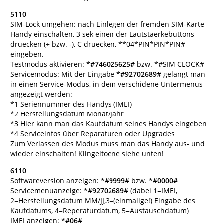
5110
SIM-Lock umgehen: nach Einlegen der fremden SIM-Karte
Handy einschalten, 3 sek einen der Lautstaerkebuttons
druecken (+ bzw. -), C druecken, **04*PIN*PIN*PIN#
eingeben.
Testmodus aktivieren:
*#746025625#
bzw. *#SIM CLOCK#
Servicemodus: Mit der Eingabe
*#92702689#
gelangt man
in einen Service-Modus, in dem verschidene Untermenüs
angezeigt werden:
*1 Seriennummer des Handys (IMEI)
*2 Herstellungsdatum Monat/Jahr
*3 Hier kann man das Kaufdatum seines Handys eingeben
*4 Serviceinfos über Reparaturen oder Upgrades
Zum Verlassen des Modus muss man das Handy aus- und
wieder einschalten! Klingeltoene siehe unten!
6110
Softwareversion anzeigen:
*#9999#
bzw.
*#0000#
Servicemenuanzeige:
*#92702689#
(dabei 1=IMEI,
2=Herstellungsdatum MM/JJ,3=(einmalige!) Eingabe des
Kaufdatums, 4=Reperaturdatum, 5=Austauschdatum)
IMEI anzeigen:
*#06#