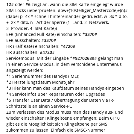
12#
oder
#6
zeigt an, wann die SIM-Karte eingelegt wurde
SIM-Locks ueberpruefen: #pw+(10stelliger_Mastercode)+(n)#
(dabei p=4x * schnell hintereinander gedrueckt, w=3x * dito,
+=2x * dito, n= Art der Sperre (1=Land, 2=Netzwerk,
3=Provider, 4=SIM-Karte))
EFR (Enhanced Full Rate) einschalten:
*3370#
EFR ausschalten:
#3370#
HR (Half Rate) einschalten:
*4720#
HR ausschalten:
#4720#
Servicemodus: Mit der Eingabe
*#92702689#
gelangt man
in einen Service-Modus, in dem verschidene Untermenüs
angezeigt werden:
*1 Seriennummer des Handys (IMEI)
*2 Herstellungsdatum Monat/Jahr
*3 Hier kann man das Kaufdatum seines Handys eingeben
*4 Serviceinfos über Reparaturen oder Upgrades
*5 Transfer User Data / Übertragung der Daten via IR-
Schnittstelle an einen Service-PC
Zum Verlassen des Modus muss man das Handy aus- und
wieder einschalten! Klingeltoene empfangen; Beim 6110
gibt es die Moeglichkeit sich Klingeltoene per SMS
zukommen zu lassen. Einfach die SMSC-Nummer