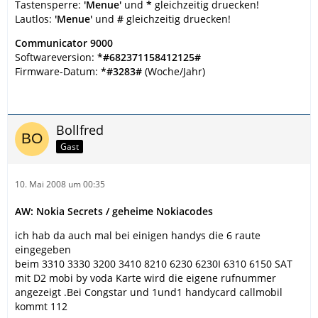
Tastensperre:
'Menue'
und
*
gleichzeitig druecken!
Lautlos:
'Menue'
und
#
gleichzeitig druecken!
Communicator 9000
Softwareversion:
*#682371158412125#
Firmware-Datum:
*#3283#
(Woche/Jahr)
Bollfred
Gast
10. Mai 2008 um 00:35
AW: Nokia Secrets / geheime Nokiacodes
ich hab da auch mal bei einigen handys die 6 raute
eingegeben
beim 3310 3330 3200 3410 8210 6230 6230I 6310 6150 SAT
mit D2 mobi by voda Karte wird die eigene rufnummer
angezeigt .Bei Congstar und 1und1 handycard callmobil
kommt 112