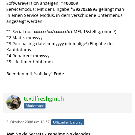
Softwareversion anzeigen:
*#0000#
Servicemodus: Mit der Eingabe
*#92702689#
gelangt man
in einen Service-Modus, in dem verschidene Untermenüs
angezeigt werden:
*1 Serial no.: xxxxxx/xx/xxxxxx/x (IMEI, 15stellig, ohne /)
*2 Made: mmyyyy
*3 Purchasing date: mmyyyy (einmalige!) Eingabe des
Kaufdatums
*4 Repaired: mmyyyy
*5 Life timer hhhh:mm
Beenden mit "soft key"
Ende
textilfreshgmbh
Moderator
3. Oktober 2008 um 18:57
Offizieller Beitrag
AW: Nokia Secrets / geheime Nokiacodes