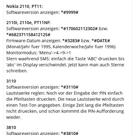
Nokia 2110, PT11:
Softwareversion anzeigen:
*#9999#
2110i, 2110e, PT11NF:
Softwareversion anzeigen:
*#170602112302#
bzw.
*#682371158412125#
Firmware-Datum anzeigen:
*#3283#
bzw.
*#DATE#
(Monat/Jahr fuer 1995, Kalenderwoche/Jahr fuer 1996)
Monitormodus: 'Menu'->4->9->1
Stern waehrend SMS: einfach die Taste 'ABC' druecken bis
'abc' im Display verschwindet. Jetzt kann man auch Sterne
schreiben.
3110
Softwareversion anzeigen:
*#3110#
Lautstaerke reglen: Noch vor der Eingabe der PIN einfach
die Pfeiltasten druecken. Die neue Lautstaerke wird durch
einen Test-Ton angegeben. Einige Zeit lang die Pfeiltasten
nicht druecken, und schon kommmt die PIN-Aufforderung
wieder.
3810
Softwareversion anzeigen:
*#3810#