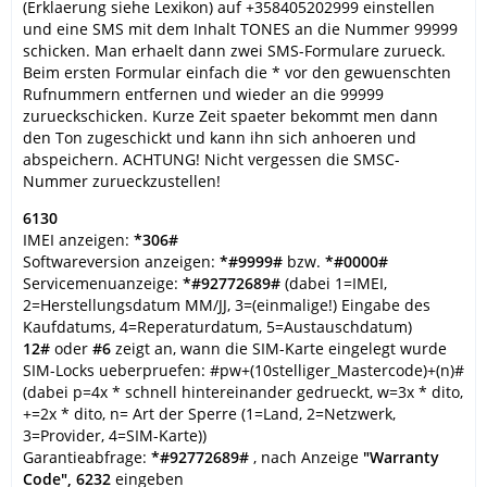
(Erklaerung siehe Lexikon) auf +358405202999 einstellen
und eine SMS mit dem Inhalt TONES an die Nummer 99999
schicken. Man erhaelt dann zwei SMS-Formulare zurueck.
Beim ersten Formular einfach die * vor den gewuenschten
Rufnummern entfernen und wieder an die 99999
zurueckschicken. Kurze Zeit spaeter bekommt men dann
den Ton zugeschickt und kann ihn sich anhoeren und
abspeichern. ACHTUNG! Nicht vergessen die SMSC-
Nummer zurueckzustellen!
6130
IMEI anzeigen:
*306#
Softwareversion anzeigen:
*#9999#
bzw.
*#0000#
Servicemenuanzeige:
*#92772689#
(dabei 1=IMEI,
2=Herstellungsdatum MM/JJ, 3=(einmalige!) Eingabe des
Kaufdatums, 4=Reperaturdatum, 5=Austauschdatum)
12#
oder
#6
zeigt an, wann die SIM-Karte eingelegt wurde
SIM-Locks ueberpruefen: #pw+(10stelliger_Mastercode)+(n)#
(dabei p=4x * schnell hintereinander gedrueckt, w=3x * dito,
+=2x * dito, n= Art der Sperre (1=Land, 2=Netzwerk,
3=Provider, 4=SIM-Karte))
Garantieabfrage:
*#92772689#
, nach Anzeige
"Warranty
Code", 6232
eingeben