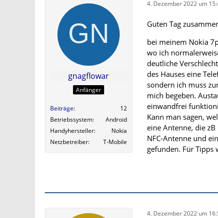
4. Dezember 2022 um 15:
Guten Tag zusammen
bei meinem Nokia 7pl
wo ich normalerweise
deutliche Verschlecht
des Hauses eine Tel
gnagflowar
sondern ich muss zum
Anfänger
mich begeben. Austau
einwandfrei funktioni
Beiträge
12
Kann man sagen, welc
Betriebssystem
Android
eine Antenne, die zB 
Handyhersteller
Nokia
NFC-Antenne und eine
Netzbetreiber
T-Mobile
gefunden. Für Tipps 
4. Dezember 2022 um 16: