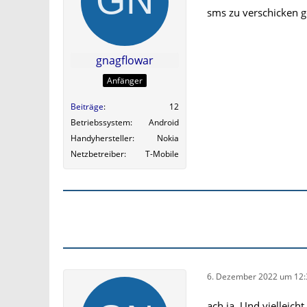
sms zu verschicken g
gnagflowar
Anfänger
Beiträge
12
Betriebssystem
Android
Handyhersteller
Nokia
Netzbetreiber
T-Mobile
6. Dezember 2022 um 12:
ach ja, Und vielleich