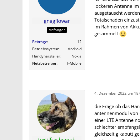
lockeren Antenne im 
ausgetauscht werden?
Totalschaden einzust
gnagflowar
im Rahmen von Akku-
Anfänger
gesammelt
Beiträge
12
Betriebssystem
Android
Handyhersteller
Nokia
Netzbetreiber
T-Mobile
4. Dezember 2022 um 18:
die Frage ob das Hand
antennenmodul von se
einer LTE Antenne no
schlechter empfangsl
gleichzeitig kaputt g
textilfreshgmbh