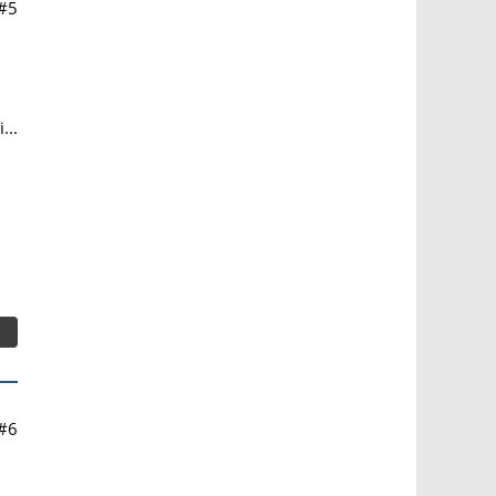
#5
...
#6