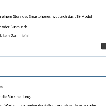
ach einem Sturz des Smartphones, wodurch das LTE-Modul
ur oder Austausch.
l, kein Garantiefall.
35
r die Rückmeldung,
nen Worten, dass meine Vorstellung von einer defekten oder