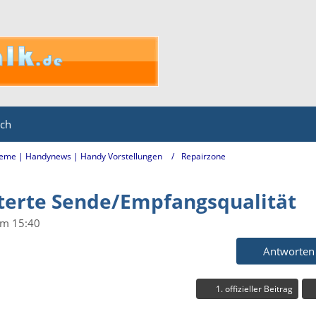
ich
eme | Handynews | Handy Vorstellungen
Repairzone
hterte Sende/Empfangsqualität
um 15:40
Antworten
1. offizieller Beitrag