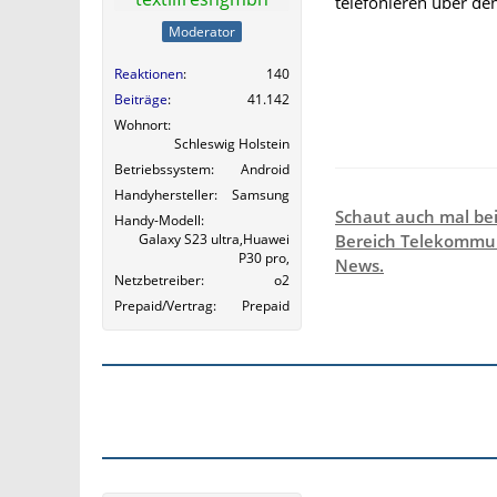
telefonieren über de
Moderator
Reaktionen
140
Beiträge
41.142
Wohnort
Schleswig Holstein
Betriebssystem
Android
Handyhersteller
Samsung
Schaut auch mal be
Handy-Modell
Galaxy S23 ultra,Huawei
Bereich Telekommun
P30 pro,
News.
Netzbetreiber
o2
Prepaid/Vertrag
Prepaid