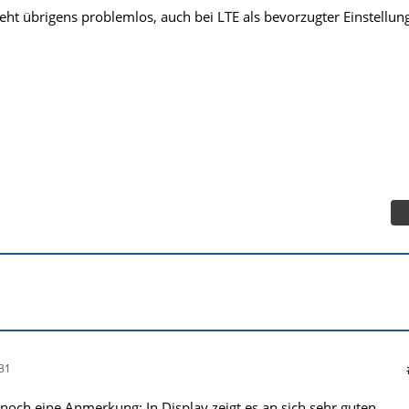
eht übrigens problemlos, auch bei LTE als bevorzugter Einstellun
31
t noch eine Anmerkung: In Display zeigt es an sich sehr guten