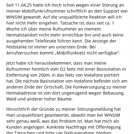
Seit 11.04.25 hatte ich mich schon wegen einer Störung an
meiner Mobilfunkrufnummer schriftlich an den Support von
WINSIM gewandt. Auf die unqualifizierte Reaktion will ich
hier nicht mehr eingehen. Tatsache ist, dass seit ca. 1
Woche ich über meine Rufnummer an meinem
Heimatstandort nicht mehr erreichbar bin und auch keine
ausgehenden Telefonate führen kann. Die Anzeige der
Feldstärke ist immer am untersten Ende. Bei
Anrufversuchen kommt „Mobilfunknetz nicht verfügbar“.
Jetzt habe ich herausbekommen, dass man meine
Rufnummer heimlich vom O2 Netz mit einer Basisstation in
Entfernung von 200m, in das Netz von Vodafone portiert
hat. Die nächste Basisstation von Vodafone befindet sich am
anderen Ende der Ortschaft. Die Funkversorgung zu meiner
Heimatadresse ist von dort ungenügend wegen Bebauung,
Wald und anderer hoher Bäume.
Hinsichtlich der Gründe zu meiner Störungsmeldung hat
man unqualifiziert geantwortet, obwohl man bei WINSIM
sehr genau weiß, was das Problem ist. Man hat mich als
Kunden angelogen. Konkrete Nachfrage mit Offenlegung
der Tatsachen und bitte um Stellungnahme, bleiben