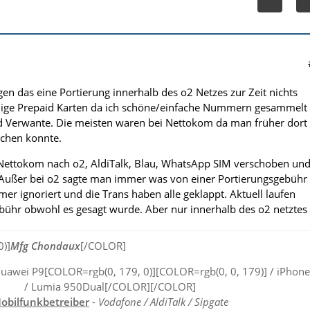
en das eine Portierung innerhalb des o2 Netzes zur Zeit nichts
einige Prepaid Karten da ich schöne/einfache Nummern gesammelt
d Verwante. Die meisten waren bei Nettokom da man früher dort
chen konnte.
 Nettokom nach o2, AldiTalk, Blau, WhatsApp SIM verschoben un
 Außer bei o2 sagte man immer was von einer Portierungsgebühr
er ignoriert und die Trans haben alle geklappt. Aktuell laufen
ühr obwohl es gesagt wurde. Aber nur innerhalb des o2 netztes
0)]
Mfg Chondaux
[/COLOR]
uawei P9[COLOR=rgb(0, 179, 0)][COLOR=rgb(0, 0, 179)] / iPhone
/ Lumia 950Dual[/COLOR][/COLOR]
obilfunkbetreiber
-
Vodafone / AldiTalk / Sipgate