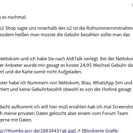
h es nochmal.
o2 Shop sagte uns innerhalb des o2 ist die Rufnummernmitnahm
 trozdem heißen man müsste die Gebühr bezahlen sollte man das
ettokom und ich habe Sie nach AldiTalk verlegt. Bei der Nettok
er Anbieter wurde mir gesagt es kostet 24,95 Wechsel Gebühr da
ert und die Karte somit nicht Aufgeladen.
ster habe ich Nummern von Nettokom, Blau, WhatsApp Sim und
tiert und keine Gebührbezahlt obwohl es von der Hotline gesagt
rdacht aufkommt ich will hier müll erzählen hab ich mal Screensh
 ich meine privaten Daten gelöscht aber einem vom Forum Team
gerne mit Daten.
http://thumbs.picr.de/28834431qk.jpg]
[Blockierte Grafik: