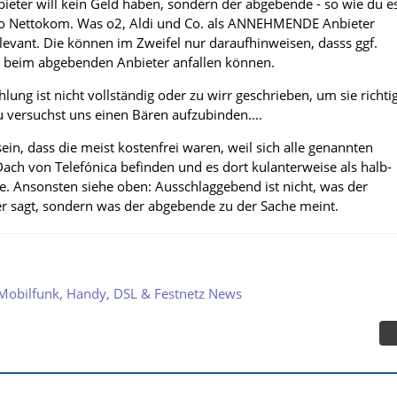
ter will kein Geld haben, sondern der abgebende - so wie du e
lso Nettokom. Was o2, Aldi und Co. als ANNEHMENDE Anbieter
relevant. Die können im Zweifel nur daraufhinweisen, dasss ggf.
 beim abgebenden Anbieter anfallen können.
lung ist nicht vollständig oder zu wirr geschrieben, um sie richti
u versuchst uns einen Bären aufzubinden....
ein, dass die meist kostenfrei waren, weil sich alle genannten
ach von Telefónica befinden und es dort kulanterweise als halb-
e. Ansonsten siehe oben: Ausschlaggebend ist nicht, was der
 sagt, sondern was der abgebende zu der Sache meint.
Mobilfunk, Handy, DSL & Festnetz News