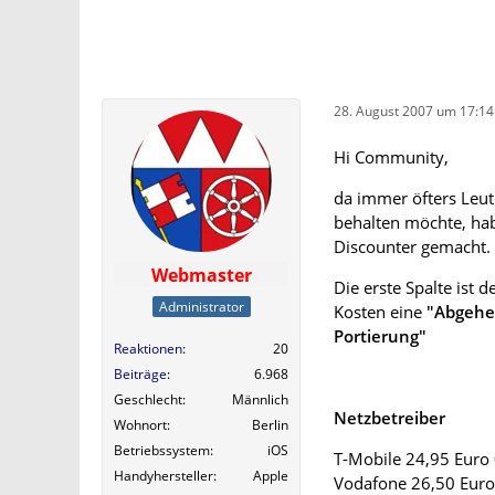
28. August 2007 um 17:14
Hi Community,
da immer öfters Leu
behalten möchte, habe
Discounter gemacht.
Webmaster
Die erste Spalte ist d
Administrator
Kosten eine
"Abgehe
Portierung"
Reaktionen
20
Beiträge
6.968
Geschlecht
Männlich
Netzbetreiber
Wohnort
Berlin
Betriebssystem
iOS
T-Mobile 24,95 Euro
Handyhersteller
Apple
Vodafone 26,50 Euro