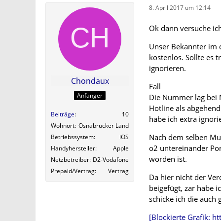
8. April 2017 um 12:14
Ok dann versuche ic
Unser Bekannter im 
kostenlos. Sollte es
ignorieren.
Chondaux
Fall
Anfänger
Die Nummer lag bei N
Hotline als abgehend
Beiträge
10
habe ich extra ignori
Wohnort
Osnabrücker Land
Nach dem selben Mu
Betriebssystem
iOS
o2 untereinander Por
Handyhersteller
Apple
worden ist.
Netzbetreiber
D2-Vodafone
Prepaid/Vertrag
Vertrag
Da hier nicht der Ve
beigefügt, zar habe
schicke ich die auch 
[Blockierte Grafik: 