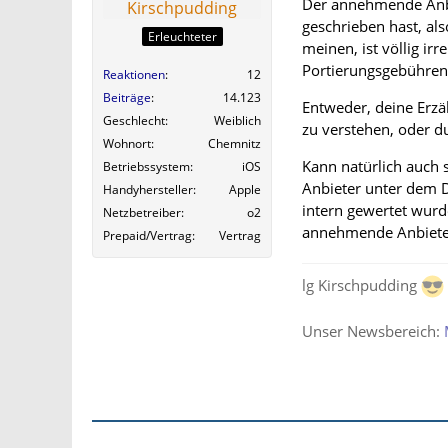
Der annehmende Anbie
Kirschpudding
geschrieben hast, a
Erleuchteter
meinen, ist völlig ir
Portierungsgebühren
Reaktionen
12
Beiträge
14.123
Entweder, deine Erzäh
Geschlecht
Weiblich
zu verstehen, oder d
Wohnort
Chemnitz
Kann natürlich auch s
Betriebssystem
iOS
Anbieter unter dem D
Handyhersteller
Apple
intern gewertet wurd
Netzbetreiber
o2
annehmende Anbieter
Prepaid/Vertrag
Vertrag
lg Kirschpudding
Unser Newsbereich: