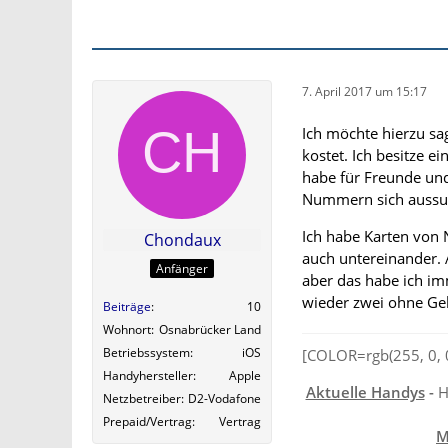
7. April 2017 um 15:17
Ich möchte hierzu sag
kostet. Ich besitze 
habe für Freunde un
Nummern sich aussu
Ich habe Karten von
Chondaux
auch untereinander.
Anfänger
aber das habe ich imm
wieder zwei ohne Geb
Beiträge
10
Wohnort
Osnabrücker Land
Betriebssystem
iOS
[COLOR=rgb(255, 0, 
Handyhersteller
Apple
Aktuelle Handys
-
H
Netzbetreiber
D2-Vodafone
Prepaid/Vertrag
Vertrag
M