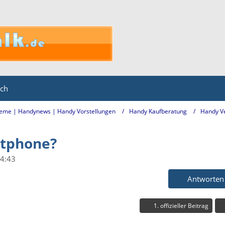
ich
eme | Handynews | Handy Vorstellungen
Handy Kaufberatung
Handy Ve
rtphone?
14:43
Antworten
1. offizieller Beitrag