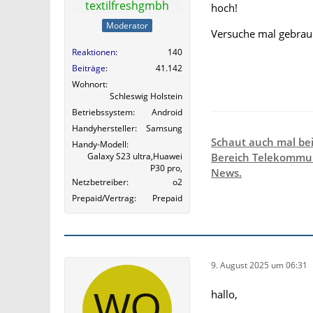
textilfreshgmbh
hoch!
Moderator
Versuche mal gebrauc
Reaktionen
140
Beiträge
41.142
Wohnort
Schleswig Holstein
Betriebssystem
Android
Handyhersteller
Samsung
Schaut auch mal be
Handy-Modell
Galaxy S23 ultra,Huawei
Bereich Telekommun
P30 pro,
News.
Netzbetreiber
o2
Prepaid/Vertrag
Prepaid
9. August 2025 um 06:31
hallo,