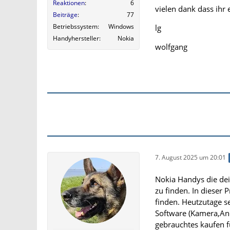
Reaktionen
6
vielen dank dass ih
Beiträge
77
Betriebssystem
Windows
lg
Handyhersteller
Nokia
wolfgang
7. August 2025 um 20:01
Nokia Handys die dei
zu finden. In dieser
finden. Heutzutage s
Software (Kamera,And
gebrauchtes kaufen f