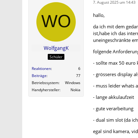
7. August 2025 um 14:43
hallo,
da ich mit dem gedan
ist,habe ich das inte
uneingeschränkte em
WolfgangK
folgende Anforderun
Schüler
- sollte max 50 euro 
Reaktionen
6
- grösseres display a
Beiträge
77
Betriebssystem
Windows
- muss leider whats a
Handyhersteller
Nokia
- lange akkulaufzeit
- gute verarbeitung
- dual sim slot (da ic
egal sind kamera, vi