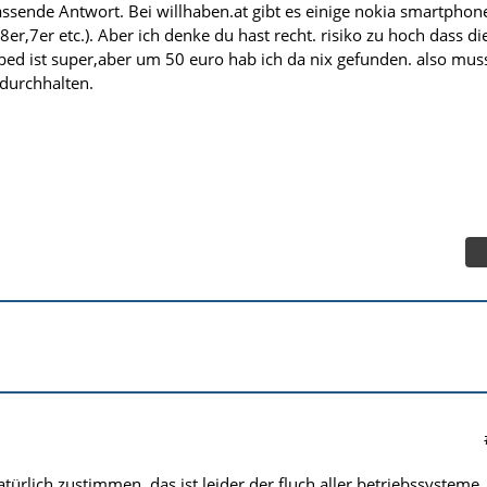
ssende Antwort. Bei willhaben.at gibt es einige nokia smartphon
8er,7er etc.). Aber ich denke du hast recht. risiko zu hoch dass di
ed ist super,aber um 50 euro hab ich da nix gefunden. also mus
durchhalten.
natürlich zustimmen. das ist leider der fluch aller betriebssysteme.