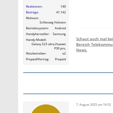
Reaktionen
140
Beiträge
41.142
Wohnort
Schleswig Holstein
Betriebssystem
Android
Handyhersteller
Samsung
Schaut auch mal be
Handy-Modell
Galaxy S23 ultra,Huawei
Bereich Telekommun
P30 pro,
News.
Netzbetreiber
o2
Prepaid/Vertrag
Prepaid
7. August 2025 um 16:52