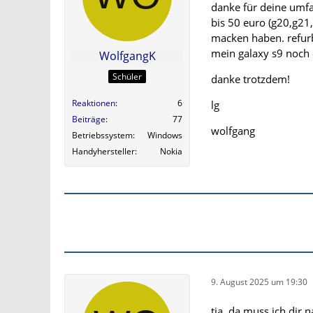
danke für deine umfa
bis 50 euro (g20,g21,
macken haben. refurb
mein galaxy s9 noch 
WolfgangK
Schüler
danke trotzdem!
Reaktionen
6
lg
Beiträge
77
wolfgang
Betriebssystem
Windows
Handyhersteller
Nokia
9. August 2025 um 19:30
tja, da muss ich dir 