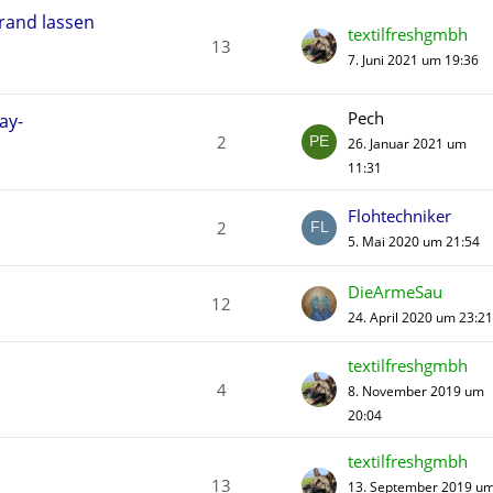
rand lassen
textilfreshgmbh
13
7. Juni 2021 um 19:36
Pech
ay-
2
26. Januar 2021 um
11:31
Flohtechniker
2
5. Mai 2020 um 21:54
DieArmeSau
12
24. April 2020 um 23:21
textilfreshgmbh
4
8. November 2019 um
20:04
textilfreshgmbh
13
13. September 2019 u