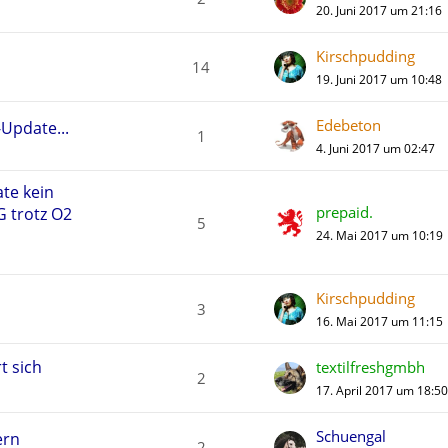
20. Juni 2017 um 21:16
Kirschpudding
14
19. Juni 2017 um 10:48
Edebeton
Update...
1
4. Juni 2017 um 02:47
te kein
prepaid.
G trotz O2
5
24. Mai 2017 um 10:19
Kirschpudding
3
16. Mai 2017 um 11:15
t sich
textilfreshgmbh
2
17. April 2017 um 18:50
Schuengal
ern
2