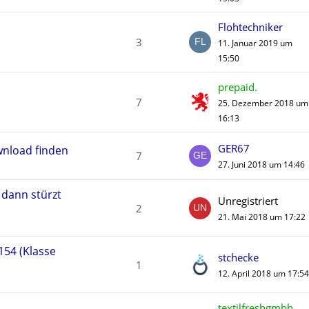
Flohtechniker
3
11. Januar 2019 um
15:50
prepaid.
7
25. Dezember 2018 um
16:13
GER67
nload finden
7
27. Juni 2018 um 14:46
 dann stürzt
Unregistriert
2
21. Mai 2018 um 17:22
54 (Klasse
stchecke
1
12. April 2018 um 17:54
textilfreshgmbh