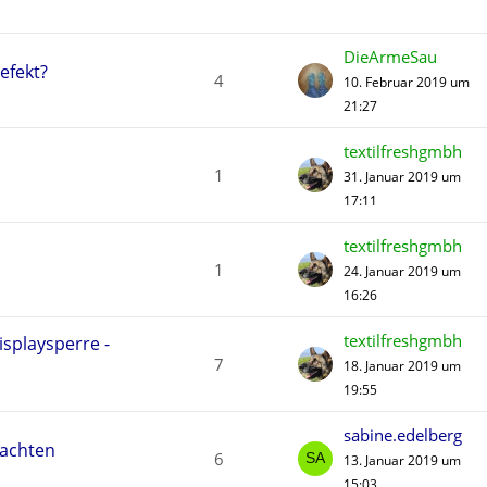
DieArmeSau
efekt?
4
10. Februar 2019 um
21:27
textilfreshgmbh
1
31. Januar 2019 um
17:11
textilfreshgmbh
1
24. Januar 2019 um
16:26
textilfreshgmbh
isplaysperre -
7
18. Januar 2019 um
19:55
sabine.edelberg
eachten
6
13. Januar 2019 um
15:03