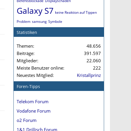
Befehlsblockade
Displayschaden
Galaxy S7
keine Reaktion auf Tippen
Problem
samsung
Symbole
Statistiken
Themen
48.656
Beiträge
391.597
Mitglieder
22.060
Meiste Benutzer online
222
Neuestes Mitglied
Kristallprinz
Foren-Tipps
Telekom Forum
Vodafone Forum
o2 Forum
1&1 Drillisch Forum