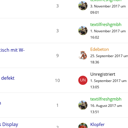
3
3. November 2017 um
09:01
textilfreshgmbh
3
1. November 2017 um
16:02
Edebeton
tisch mit W-
9
25. September 2017 u
18:36
Unregistriert
 defekt
10
1. September 2017 um
13:05
textilfreshgmbh
n
1
16. August 2017 um
13:51
 Display
Klopfer
2