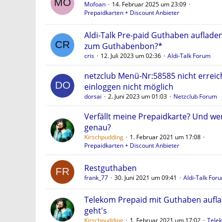
Mofoan
14. Februar 2025 um 23:09
Prepaidkarten + Discount Anbieter
Aldi-Talk Pre-paid Guthaben aufladen
zum Guthabenbon?*
cris
12. Juli 2023 um 02:36
Aldi-Talk Forum
netzclub Menü-Nr:58585 nicht erreic
einloggen nicht möglich
dorsai
2. Juni 2023 um 01:03
Netzclub Forum
Verfällt meine Prepaidkarte? Und we
genau?
Kirschpudding
1. Februar 2021 um 17:08
Prepaidkarten + Discount Anbieter
Restguthaben
frank_77
30. Juni 2021 um 09:41
Aldi-Talk For
Telekom Prepaid mit Guthaben aufla
geht's
Kirschpudding
1. Februar 2021 um 17:02
Tele