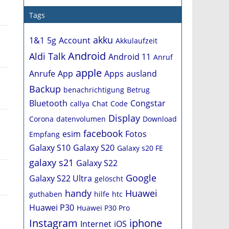
Tags
akku
1&1
5g
Account
Akkulaufzeit
Android
Aldi Talk
Android 11
Anruf
apple
Anrufe
App
Apps
ausland
Backup
benachrichtigung
Betrug
Bluetooth
Congstar
callya
Chat
Code
Display
Corona
datenvolumen
Download
facebook
esim
Fotos
Empfang
Galaxy S10
Galaxy S20
Galaxy s20 FE
galaxy s21
Galaxy S22
Google
Galaxy S22 Ultra
gelöscht
handy
Huawei
guthaben
hilfe
htc
Huawei P30
Huawei P30 Pro
Instagram
iphone
Internet
iOS