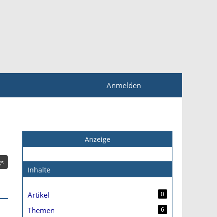
Anmelden
Anzeige
gs
Inhalte
Artikel
0
Themen
6