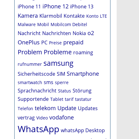
iPhone 12
iPhone 11
iPhone 13
Kamera
Klarmobil
Kontakte
Konto
LTE
Malware
Mobil
Mobilcom Debitel
o2
Nachricht
Nachrichten
Nokia
OnePlus
prepaid
PC
Preise
Problem
Probleme
roaming
samsung
rufnummer
Smartphone
Sicherheitscode
SIM
sms
smartwatch
sperre
Sprachnachricht
Störung
Status
Supportende
Tablet
tarif
tastatur
telekom
Update
Updates
Telefon
vodafone
vertrag
Video
WhatsApp
whatsApp Desktop