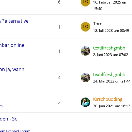
6
16. Februar 2025 um
15:40
 *alternative
Torc
1
12. Juli 2023 um 08:49
hbar,online
textilfreshgmbh
1
2. Juni 2023 um 07:02
nn ja, wann
textilfreshgmbh
4
24. Mai 2022 um 21:44
Kirschpudding
2
um
30. Juni 2021 um 16:13
den - So
kom Prepaid Forum