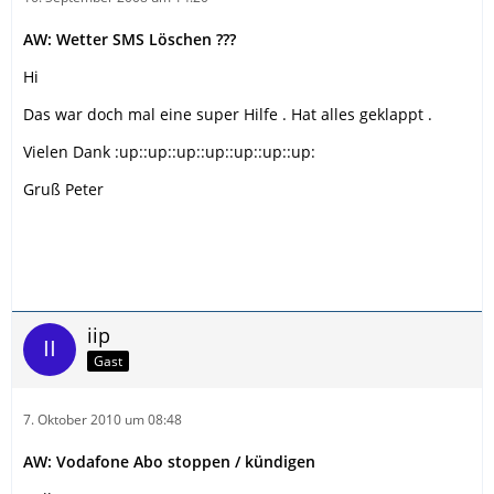
AW: Wetter SMS Löschen ???
Hi
Das war doch mal eine super Hilfe . Hat alles geklappt .
Vielen Dank :up::up::up::up::up::up::up:
Gruß Peter
iip
Gast
7. Oktober 2010 um 08:48
AW: Vodafone Abo stoppen / kündigen