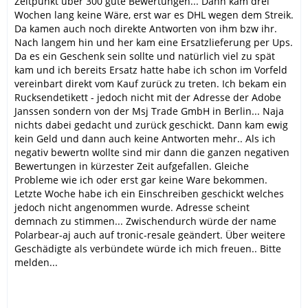
Zeitpunkt über 300 gute Bewertungen... Dann kam drei
Wochen lang keine Wäre, erst war es DHL wegen dem Streik.
Da kamen auch noch direkte Antworten von ihm bzw ihr.
Nach langem hin und her kam eine Ersatzlieferung per Ups.
Da es ein Geschenk sein sollte und natürlich viel zu spät
kam und ich bereits Ersatz hatte habe ich schon im Vorfeld
vereinbart direkt vom Kauf zurück zu treten. Ich bekam ein
Rucksendetikett - jedoch nicht mit der Adresse der Adobe
Janssen sondern von der Msj Trade GmbH in Berlin... Naja
nichts dabei gedacht und zurück geschickt. Dann kam ewig
kein Geld und dann auch keine Antworten mehr.. Als ich
negativ bewertn wollte sind mir dann die ganzen negativen
Bewertungen in kürzester Zeit aufgefallen. Gleiche
Probleme wie ich oder erst gar keine Ware bekommen.
Letzte Woche habe ich ein Einschreiben geschickt welches
jedoch nicht angenommen wurde. Adresse scheint
demnach zu stimmen... Zwischendurch würde der name
Polarbear-aj auch auf tronic-resale geändert. Über weitere
Geschädigte als verbündete würde ich mich freuen.. Bitte
melden...