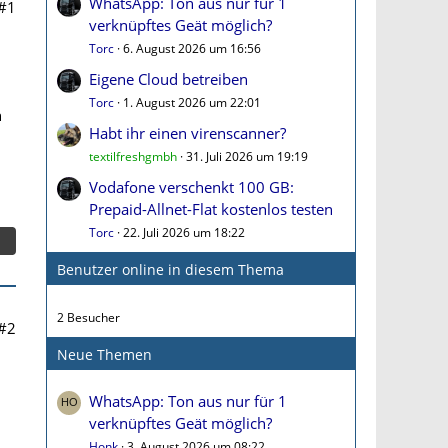
WhatsApp: Ton aus nur für 1
#1
verknüpftes Geät möglich?
Torc
6. August 2026 um 16:56
Eigene Cloud betreiben
Torc
1. August 2026 um 22:01
h
Habt ihr einen virenscanner?
textilfreshgmbh
31. Juli 2026 um 19:19
Vodafone verschenkt 100 GB:
Prepaid-Allnet-Flat kostenlos testen
Torc
22. Juli 2026 um 18:22
Benutzer online in diesem Thema
2 Besucher
#2
Neue Themen
WhatsApp: Ton aus nur für 1
verknüpftes Geät möglich?
Honk
3. August 2026 um 08:22