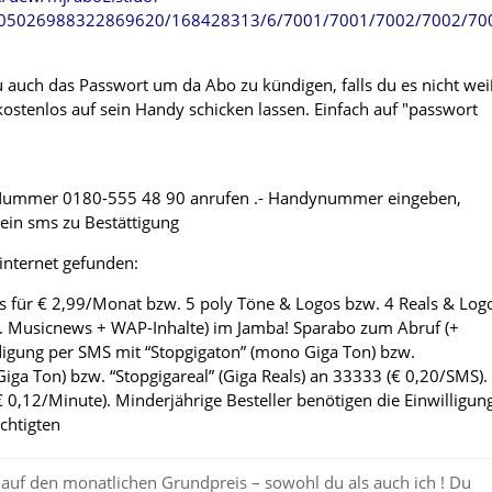
05026988322869620/168428313/6/7001/7001/7002/7002/70
u auch das Passwort um da Abo zu kündigen, falls du es nicht wei
kostenlos auf sein Handy schicken lassen. Einfach auf "passwort
 Nummer 0180-555 48 90 anrufen .- Handynummer eingeben,
in sms zu Bestättigung
 internet gefunden:
 für € 2,99/Monat bzw. 5 poly Töne & Logos bzw. 4 Reals & Log
l. Musicnews + WAP-Inhalte) im Jamba! Sparabo zum Abruf (+
igung per SMS mit “Stopgigaton” (mono Giga Ton) bzw.
Giga Ton) bzw. “Stopgigareal” (Giga Reals) an 33333 (€ 0,20/SMS).
 0,12/Minute). Minderjährige Besteller benötigen die Einwilligun
chtigten
auf den monatlichen Grundpreis – sowohl du als auch ich ! Du