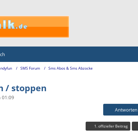
ich
ndyfun
SMS Forum
Sms Abos & Sms Abzocke
 / stoppen
m 01:09
Antworten
1. offizieller Beitrag