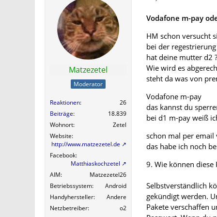
Vodafone m-pay ode
HM schon versucht s
bei der regestrierung
hat deine mutter d2 
Wie wird es abgerech
Matzezetel
steht da was von pre
Moderator
Vodafone m-pay
Reaktionen
26
das kannst du sperre
Beiträge
18.839
bei d1 m-pay weiß ich
Wohnort
Zetel
schon mal per email
Website
http://www.matzezetel.de
das habe ich noch b
Facebook
Matthiaskochzetel
9. Wie können diese 
AIM
Matzezetel26
Selbstverständlich k
Betriebssystem
Android
gekündigt werden. Un
Handyhersteller
Andere
Pakete verschaffen u
Netzbetreiber
o2