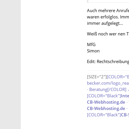
Auch mehrere Anrufe 
waren erfolglos. Imm
immer aufgelegt...
Weiß noch wer nen T
MfG
Simon
Edit: Rechtschreibung
[SIZE="2"]
[COLOR="Bl
becker.com/logo_real
· Beratung[/COLOR]
[COLOR="Black"]
Int
CB-Webhosting.de
·
CB-Webhosting.de
·
[COLOR="Black"]
CB-