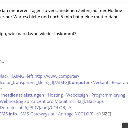
(an mehreren Tagen zu verschiedenen Zeiten) auf der Hotline
er nur Warteschleife und nach 5 min hat meine mutter dann
ipp, wie man davon wieder loskommt?
...
ack"][AIMG=left]http://www.computer-
color_transparent_klein.gif[/AIMG]
Computer
· Verkauf · Reparat
ernetdienstleistungen
· Hosting · Webdesign · Programmierung
 Webhosting ab 83 Cent pro Monat incl. tägl. Backups
 Domains ab 6,99 €/Jahr![/COLOR]
SMS.info
· SMS-Gateways auf Anfrage![/COLOR]
[/SIZE]