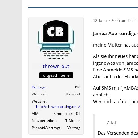
12. Januar 2005 um 12:55
Jamba-Abo kündige
meine Mutter hat au
Als sie ihr neues ha
irgendwas von jamba 
thrown-out
Eine Anmelde-SMS ha
Fortgeschrittener
Aber auf jeder Handy
Beiträge
318
Auf SMS mit "JAMBAS
Wohnort
Halsdorf
ähnlich.
Wenn ich auf der Jam
Website
http://cb-webhosting.de
AIM
simonbecker01
Netzbetreiber
T-Mobile
Zitat
Prepaid/Vertrag
Vertrag
Das Versenden des