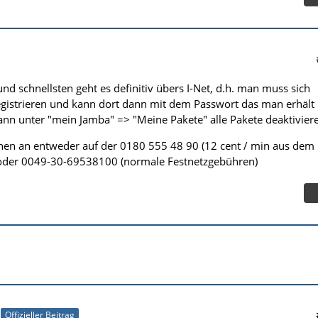
nd schnellsten geht es definitiv übers I-Net, d.h. man muss sich
egistrieren und kann dort dann mit dem Passwort das man erhält
ann unter "mein Jamba" => "Meine Pakete" alle Pakete deaktivier
nen an entweder auf der 0180 555 48 90 (12 cent / min aus dem
 oder 0049-30-69538100 (normale Festnetzgebühren)
Offizieller Beitrag