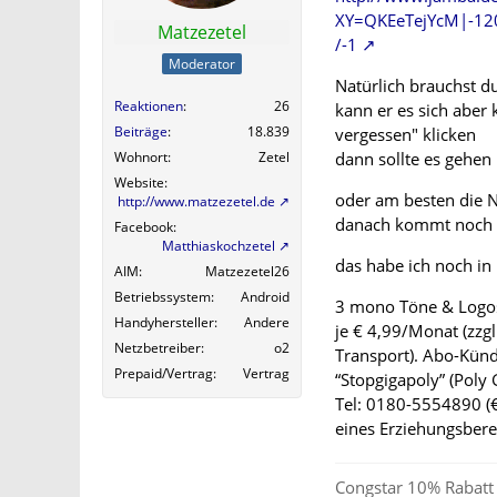
XY=QKEeTejYcM|-12
Matzezetel
/-1
Moderator
Natürlich brauchst d
Reaktionen
26
kann er es sich aber 
Beiträge
18.839
vergessen" klicken
dann sollte es gehen
Wohnort
Zetel
Website
oder am besten die
http://www.matzezetel.de
danach kommt noch e
Facebook
Matthiaskochzetel
das habe ich noch in
AIM
Matzezetel26
Betriebssystem
Android
3 mono Töne & Logos
Handyhersteller
Andere
je € 4,99/Monat (zzg
Netzbetreiber
o2
Transport). Abo-Künd
Prepaid/Vertrag
Vertrag
“Stopgigapoly” (Poly 
Tel: 0180-5554890 (€
eines Erziehungsbere
Congstar 10% Rabatt 