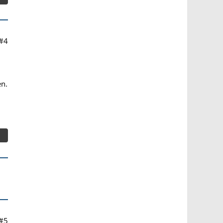
#4
en.
#5