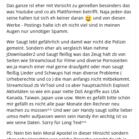
Das ganze ist eher mit Vorsicht zu genießen besonders das
was Youtube und co als Plattformen betrifft. Naja jeden das
seine halten tut sich eh keiner daran
und von diesen
Werbe - Postings halte ich eh nicht viel sind in meinen
Augen nur unnötiger Spamm.
Wer Saugt lebt gefährlich und damit war nicht die Polizei
gemeint. Sondern eher als vergleich Man nehme
JDownloader2 und Saugt fleißig was das Zeug hält zb von
Seiten wie Streamcloud für Filme und diverse Pornoseiten
wo ja manch einer mal gerne draufgeht oder man saugt
fleißig Lieder und Schwups hat man diverse Probleme (
Urheberechte und co ) die man anfangs nicht mitbekommt.
Streamcloud zb VirTool und co aber hauptsächlich Explosit
Aktivitäten so wie ein paar nette DoS Angriffe aus USA
Kanada, Taiwan, Japan usw usw. Wem es gefällt bitte schön
mir gefällt es nicht alle paar Monate den Rechner neu
machen zu müssen^^ Und wer üer Handy saugt sollte lieber
umso mehr aufpassen wenn sein Handy ihn wichtig ist so
wie seine Daten. Sorry für Long Text^^
PS: Nein bin kein Moral Apostel in dieser Hinsicht sondern