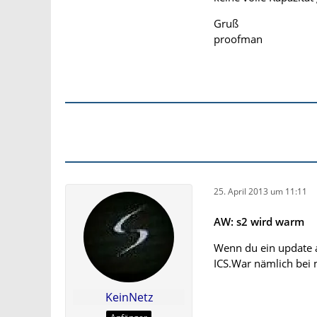
Gruß
proofman
25. April 2013 um 11:11
AW: s2 wird warm
Wenn du ein update a
ICS.War nämlich bei 
KeinNetz