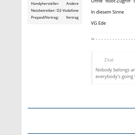
Ohne "Root-Zugriff" 
Handyhersteller
Andere
Netzbetreiber
D2-Vodafone
In diesem Sinne
Prepaid/Vertrag
Vertrag
VG Ede
✂ - - - - - - - - - - - - 
Zitat
Nobody belongs an
everybody's going 