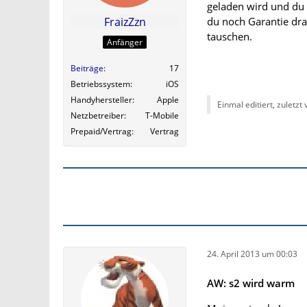
geladen wird und du 
du noch Garantie dra
FraizZzn
tauschen.
Anfänger
Beiträge
17
Betriebssystem
iOS
Handyhersteller
Apple
Einmal editiert, zuletzt
Netzbetreiber
T-Mobile
Prepaid/Vertrag
Vertrag
24. April 2013 um 00:03
AW: s2 wird warm