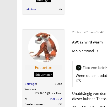
Anfänger
Beiträge
47
25. April 2013 um 17:42
AW: s2 wird warm
Moin erstmal...!
Edebeton
Zitat von Kein
Erleuchteter
Wenn du ein update
ICS.
Beiträge
3.285
Wohnort
Unabhängig von dem 
127.0.0.1@LocalHost
dieser kühnen These..
X
POTUS
Betriebssystem
iOS