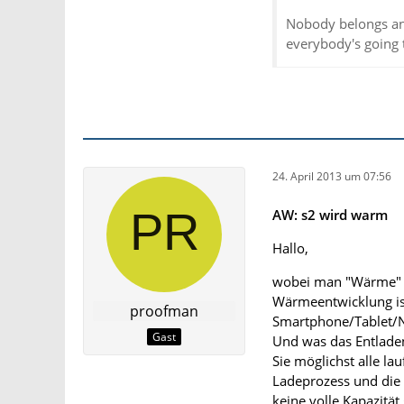
Nobody belongs an
everybody's going 
24. April 2013 um 07:56
AW: s2 wird warm
Hallo,
wobei man "Wärme" ni
Wärmeentwicklung ist
proofman
Smartphone/Tablet/
Gast
Und was das Entladen 
Sie möglichst alle 
Ladeprozess und die
keine volle Kapazität