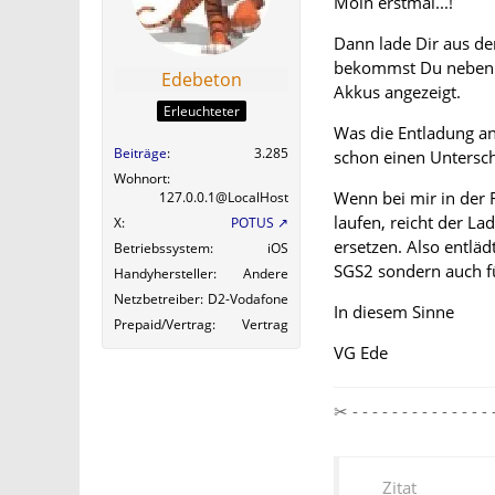
Moin erstmal...!
Dann lade Dir aus de
bekommst Du neben 
Edebeton
Akkus angezeigt.
Erleuchteter
Was die Entladung an
Beiträge
3.285
schon einen Untersc
Wohnort
Wenn bei mir in der 
127.0.0.1@LocalHost
laufen, reicht der L
X
POTUS
ersetzen. Also entläd
Betriebssystem
iOS
SGS2 sondern auch fü
Handyhersteller
Andere
Netzbetreiber
D2-Vodafone
In diesem Sinne
Prepaid/Vertrag
Vertrag
VG Ede
✂ - - - - - - - - - - - - 
Zitat