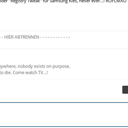
oder "Registry Tweak" für Samsung Kies, never ever...! ROFLMAO
- - - - HIER ABTRENNEN - - - - - - - - - - - -
ywhere, nobody exists on purpose,
to die. Come watch TV...!