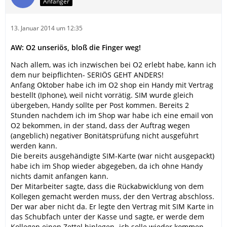
Anfänger
13. Januar 2014 um 12:35
AW: O2 unseriös, bloß die Finger weg!
Nach allem, was ich inzwischen bei O2 erlebt habe, kann ich
dem nur beipflichten- SERIÖS GEHT ANDERS!
Anfang Oktober habe ich im O2 shop ein Handy mit Vertrag
bestellt (Iphone), weil nicht vorrätig. SIM wurde gleich
übergeben, Handy sollte per Post kommen. Bereits 2
Stunden nachdem ich im Shop war habe ich eine email von
O2 bekommen, in der stand, dass der Auftrag wegen
(angeblich) negativer Bonitätsprüfung nicht ausgeführt
werden kann.
Die bereits ausgehändigte SIM-Karte (war nicht ausgepackt)
habe ich im Shop wieder abgegeben, da ich ohne Handy
nichts damit anfangen kann.
Der Mitarbeiter sagte, dass die Rückabwicklung von dem
Kollegen gemacht werden muss, der den Vertrag abschloss.
Der war aber nicht da. Er legte den Vertrag mit SIM Karte in
das Schubfach unter der Kasse und sagte, er werde dem
Kollegen einen Zettel hinlegen- ich solle wieder kommen