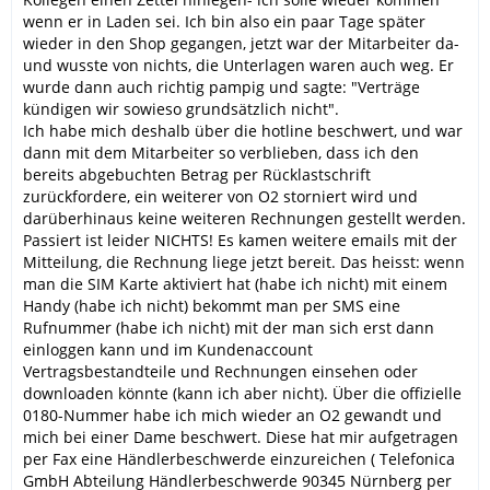
wenn er in Laden sei. Ich bin also ein paar Tage später
wieder in den Shop gegangen, jetzt war der Mitarbeiter da-
und wusste von nichts, die Unterlagen waren auch weg. Er
wurde dann auch richtig pampig und sagte: "Verträge
kündigen wir sowieso grundsätzlich nicht".
Ich habe mich deshalb über die hotline beschwert, und war
dann mit dem Mitarbeiter so verblieben, dass ich den
bereits abgebuchten Betrag per Rücklastschrift
zurückfordere, ein weiterer von O2 storniert wird und
darüberhinaus keine weiteren Rechnungen gestellt werden.
Passiert ist leider NICHTS! Es kamen weitere emails mit der
Mitteilung, die Rechnung liege jetzt bereit. Das heisst: wenn
man die SIM Karte aktiviert hat (habe ich nicht) mit einem
Handy (habe ich nicht) bekommt man per SMS eine
Rufnummer (habe ich nicht) mit der man sich erst dann
einloggen kann und im Kundenaccount
Vertragsbestandteile und Rechnungen einsehen oder
downloaden könnte (kann ich aber nicht). Über die offizielle
0180-Nummer habe ich mich wieder an O2 gewandt und
mich bei einer Dame beschwert. Diese hat mir aufgetragen
per Fax eine Händlerbeschwerde einzureichen ( Telefonica
GmbH Abteilung Händlerbeschwerde 90345 Nürnberg per