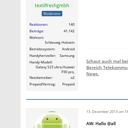
textilfreshgmbh
Moderator
Reaktionen
140
Beiträge
41.142
Wohnort
Schleswig Holstein
Betriebssystem
Android
Handyhersteller
Samsung
Schaut auch mal be
Handy-Modell
Galaxy S23 ultra,Huawei
Bereich Telekommun
P30 pro,
News.
Netzbetreiber
o2
Prepaid/Vertrag
Prepaid
13. Dezember 2013 um 14
AW: Hallo @all