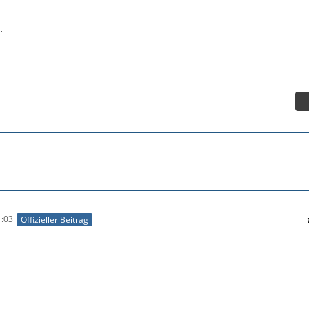
.
:03
Offizieller Beitrag