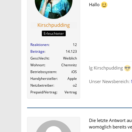
Hallo
Kirschpudding
Erleuchteter
Reaktionen
12
Beiträge
14.123
Geschlecht
Weiblich
Wohnort
Chemnitz
lg Kirschpudding
Betriebssystem
iOS
Handyhersteller
Apple
Unser Newsbereich:
Netzbetreiber
o2
Prepaid/Vertrag
Vertrag
Die letzte Antwort a
womöglich bereits ver