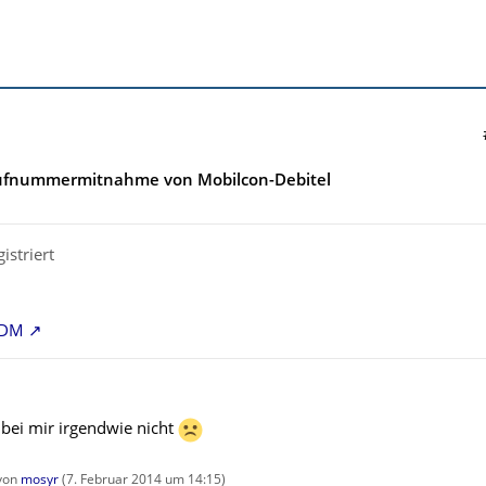
Rufnummermitnahme von Mobilcon-Debitel
istriert
SHDM
 bei mir irgendwie nicht
 von
mosyr
(
7. Februar 2014 um 14:15
)