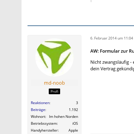
6. Februar 2014 um 11:04
AW: Formular zur 
Nicht zwangsläufig - 
dein Vertrag gekündi
md-noob
Profi
Reaktionen
3
Beiträge
1.192
Wohnort
Im hohen Norden
Betriebssystem
iOS
Handyhersteller
Apple