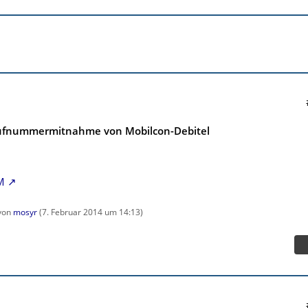
Rufnummermitnahme von Mobilcon-Debitel
M
 von
mosyr
(
7. Februar 2014 um 14:13
)