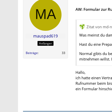
AW: Formular zur 
Zitat von md-
Was meinst du dam
mauspad619
Anfänger
Hast du eine Prepai
Beiträge
33
Normal gibts du b
mitnehmen willst. D
Hallo,
ich hatte einen Vertr
Rufnummer beim bish
ein Formular hinschi