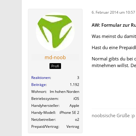
6. Februar 2014 um 10:57
AW: Formular zur 
Was meinst du damit
Hast du eine Prepaidk
md-noob
Normal gibts du bei
mitnehmen willst. Der
Profi
Reaktionen
3
Beiträge
1.192
Wohnort
Im hohen Norden
Betriebssystem
iOS
Handyhersteller
Apple
Handy-Modell
iPhone SE 2
noobsische Grüße :p
Netzbetreiber
o2
Prepaid/Vertrag
Vertrag