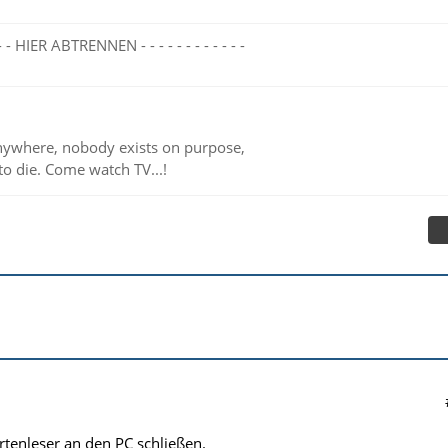
- - - - HIER ABTRENNEN - - - - - - - - - - - -
ywhere, nobody exists on purpose,
to die. Come watch TV...!
rtenleser an den PC schließen.