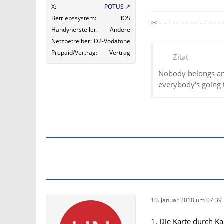
X
POTUS
Betriebssystem
iOS
✂ - - - - - - - - - - - - 
Handyhersteller
Andere
Netzbetreiber
D2-Vodafone
Prepaid/Vertrag
Vertrag
Zitat
Nobody belongs an
everybody's going 
10. Januar 2018 um 07:39
1. Die Karte durch Ka