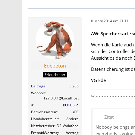
6. April 2014 um 21:11
AW: Speicherkarte w
Wenn die Karte auch
sich der Controller d
Aussichtlos da noch 
Edebeton
Datensicherung ist da
Erleuchteter
VG Ede
Beiträge
3.285
Wohnort
✂ - - - - - - - - - - - - 
127.0.0.1@LocalHost
X
POTUS
Betriebssystem
iOS
Zitat
Handyhersteller
Andere
Netzbetreiber
D2-Vodafone
Nobody belongs an
Prepaid/Vertrag
Vertrag
everybody's going 