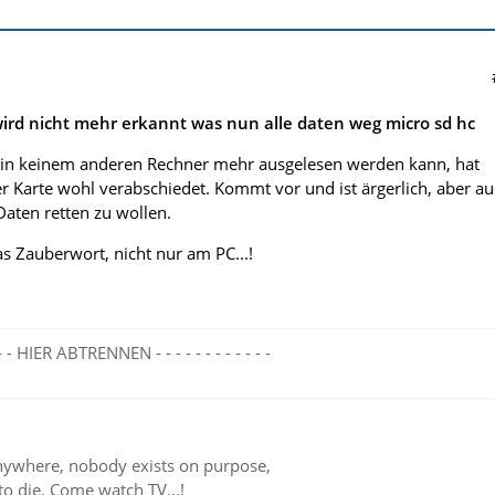
ird nicht mehr erkannt was nun alle daten weg micro sd hc
 in keinem anderen Rechner mehr ausgelesen werden kann, hat
er Karte wohl verabschiedet. Kommt vor und ist ärgerlich, aber a
Daten retten zu wollen.
s Zauberwort, nicht nur am PC...!
- - - - HIER ABTRENNEN - - - - - - - - - - - -
ywhere, nobody exists on purpose,
to die. Come watch TV...!