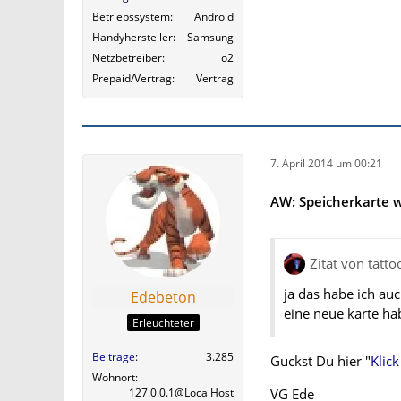
Betriebssystem
Android
Handyhersteller
Samsung
Netzbetreiber
o2
Prepaid/Vertrag
Vertrag
7. April 2014 um 00:21
AW: Speicherkarte w
Zitat von tatto
ja das habe ich a
Edebeton
eine neue karte ha
Erleuchteter
Beiträge
3.285
Guckst Du hier "
Klick
Wohnort
VG Ede
127.0.0.1@LocalHost