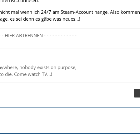
tfernst.:confused:
h nicht mal wenn ich 24/7 am Steam-Account hänge. Also kommen
rage, es sei denn es gäbe was neues...!
- - - - HIER ABTRENNEN - - - - - - - - - - - -
ywhere, nobody exists on purpose,
to die. Come watch TV...!