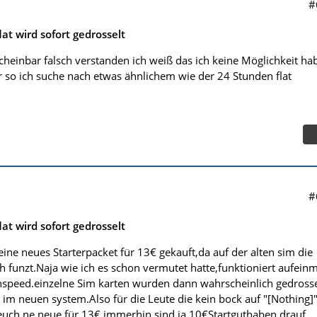
#
lat wird sofort gedrosselt
heinbar falsch verstanden ich weiß das ich keine Möglichkeit ha
r so ich suche nach etwas ähnlichem wie der 24 Stunden flat
#
lat wird sofort gedrosselt
ine neues Starterpacket für 13€ gekauft,da auf der alten sim die
ich funzt.Naja wie ich es schon vermutet hatte,funktioniert aufein
ghspeed.einzelne Sim karten wurden dann wahrscheinlich gedrosse
 im neuen system.Also für die Leute die kein bock auf "[Nothing]
euch ne neue für 13€ immerhin sind ja 10€Startguthaben drauf