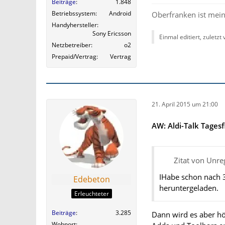
Beiträge
1.848
Betriebssystem
Android
Oberfranken ist mein
Handyhersteller
Sony Ericsson
Einmal editiert, zuletzt
Netzbetreiber
o2
Prepaid/Vertrag
Vertrag
21. April 2015 um 21:00
AW: Aldi-Talk Tagesf
Zitat von Unreg
IHabe schon nach 3
Edebeton
heruntergeladen.
Erleuchteter
Beiträge
3.285
Dann wird es aber h
Wohnort