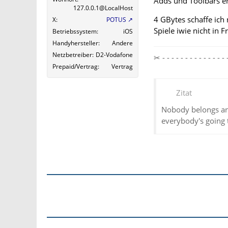
Adds und Toolbars en
127.0.0.1@LocalHost
4 GBytes schaffe ic
X
POTUS
Spiele iwie nicht in F
Betriebssystem
iOS
Handyhersteller
Andere
Netzbetreiber
D2-Vodafone
✂ - - - - - - - - - - - - 
Prepaid/Vertrag
Vertrag
Zitat
Nobody belongs an
everybody's going 