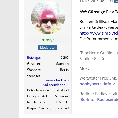
14. Mai 2016 um 12:54
O
AW: Günstige Flex-Ta
Bei den Drillisch-Ma
Simkarte deaktivierb
http://www.simplytel
Die Rufnummer ist me
mosyr
Moderator
[Blockierte Grafik:
ht
Beiträge
6.205
Schöne Grüße
Geschlecht
Männlich
Mosyr
Wohnort
Berlin
Website
Weltweiter Free-SMS
http://www.berliner-
hobbyportal.info
radiosender.de
Betriebssystem
Android
Berliner Radiovielfalt
Handyhersteller
Samsung
Berliner-Radiosend
Netzbetreiber
T-Mobile
Prepaid/Vertrag
Prepaid