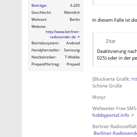
Beiträge
6.205
Geschlecht
Männlich
Wohnort
Berlin
In diesem Falle ist d
Website
http://www.berliner-
radiosender.de
Zitat
Betriebssystem
Android
Handyhersteller
Samsung
Deaktivierung nach 
Netzbetreiber
T-Mobile
025) oder in der p
Prepaid/Vertrag
Prepaid
[Blockierte Grafik:
ht
Schöne Grüße
Mosyr
Weltweiter Free-SMS
hobbyportal.info
Berliner Radiovielfalt
Berliner-Radiosend