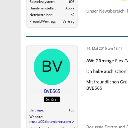
Betriebssystem
iOS
Handyhersteller
Apple
Unser Newsbereich:
Netzbetreiber
o2
Prepaid/Vertrag
Vertrag
14. Mai 2016 um 13:47
AW: Günstige Flex-Ta
Ich habe auch schon
Mit freundlichen Gr
BVB565
BVB565
Schüler
Beiträge
103
Website
http://borussia09.forumieren.com
Borussia Dortmund F