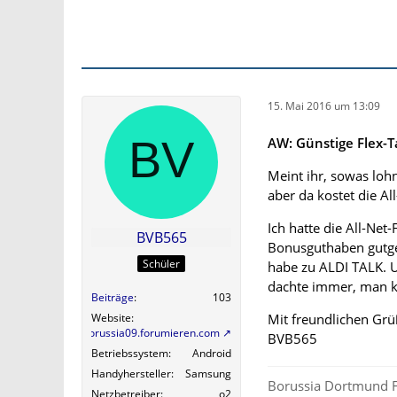
15. Mai 2016 um 13:09
AW: Günstige Flex-Ta
Meint ihr, sowas lohn
aber da kostet die A
Ich hatte die All-Net
BVB565
Bonusguthaben gutg
Schüler
habe zu ALDI TALK. U
dachte immer, man k
Beiträge
103
Website
Mit freundlichen Gr
http://borussia09.forumieren.com
BVB565
Betriebssystem
Android
Handyhersteller
Samsung
Borussia Dortmund F
Netzbetreiber
o2