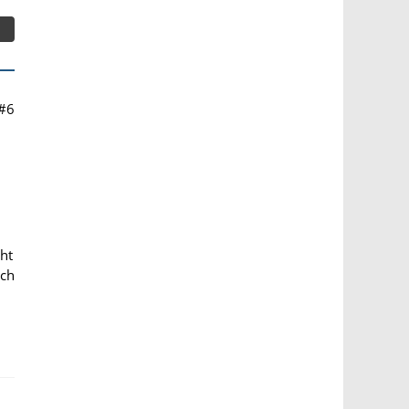
#6
,
ht
Ich