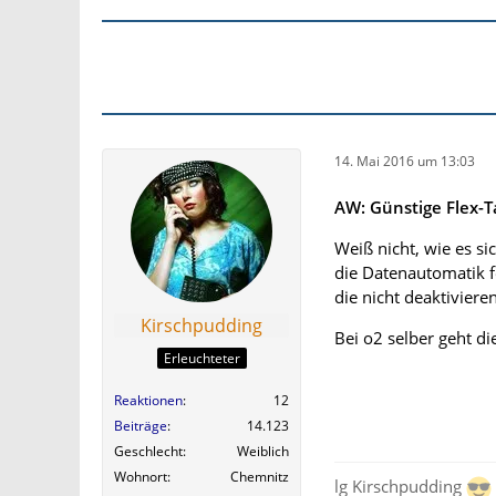
14. Mai 2016 um 13:03
AW: Günstige Flex-Ta
Weiß nicht, wie es sic
die Datenautomatik fe
die nicht deaktivieren
Kirschpudding
Bei o2 selber geht di
Erleuchteter
Reaktionen
12
Beiträge
14.123
Geschlecht
Weiblich
Wohnort
Chemnitz
lg Kirschpudding