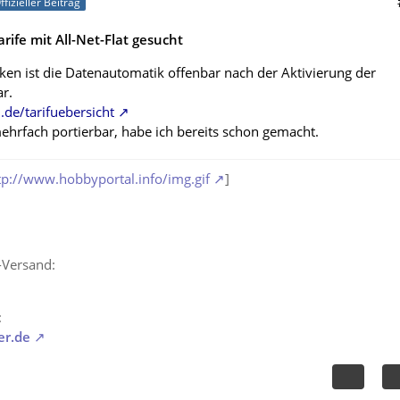
ffizieller Beitrag
rife mit All-Net-Flat gesucht
rken ist die Datenautomatik offenbar nach der Aktivierung der
ar.
.de/tarifuebersicht
hrfach portierbar, habe ich bereits schon gemacht.
tp://www.hobbyportal.info/img.gif
]
-Versand:
:
er.de