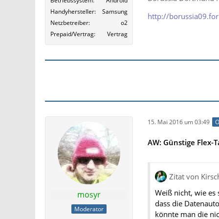
Betriebssystem
Android
Handyhersteller
Samsung
http://borussia09.f
Netzbetreiber
o2
Prepaid/Vertrag
Vertrag
15. Mai 2016 um 03:49
O
AW: Günstige Flex-Ta
Zitat von Kirs
Weiß nicht, wie es s
mosyr
dass die Datenautom
Moderator
könnte man die nic