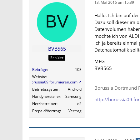
13. Mai 2016 um 15:39
Hallo. Ich bin auf d
Dazu soll dieser im 
Datenvolumen haben.
möchte ich von ALD
ich ja bereits einmal
BVB565
Datenautomatik soll
Schüler
MFG
BVB565
Beiträge
103
Website
http://borussia09.forumieren.com
Borussia Dortmund F
Betriebssystem
Android
Handyhersteller
Samsung
http://borussia09.f
Netzbetreiber
o2
Prepaid/Vertrag
Vertrag