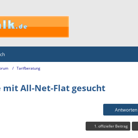
ich
Forum
Tarifberatung
 mit All-Net-Flat gesucht
Antworten
1. offizieller Beitrag