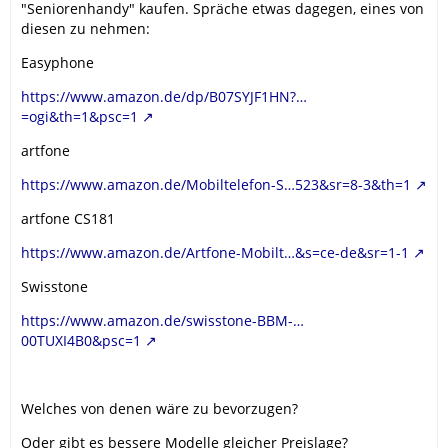
"Seniorenhandy" kaufen. Spräche etwas dagegen, eines von
diesen zu nehmen:
Easyphone
https://www.amazon.de/dp/B07SYJF1HN?…
=ogi&th=1&psc=1
artfone
https://www.amazon.de/Mobiltelefon-S…523&sr=8-3&th=1
artfone CS181
https://www.amazon.de/Artfone-Mobilt…&s=ce-de&sr=1-1
Swisstone
https://www.amazon.de/swisstone-BBM-…
00TUXI4B0&psc=1
Welches von denen wäre zu bevorzugen?
Oder gibt es bessere Modelle gleicher Preislage?