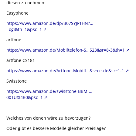
diesen zu nehmen:
Easyphone
https://www.amazon.de/dp/B07SYJF1HN?…
=ogi&th=1&psc=1
artfone
https://www.amazon.de/Mobiltelefon-S…523&sr=8-3&th=1
artfone CS181
https://www.amazon.de/Artfone-Mobilt…&s=ce-de&sr=1-1
Swisstone
https://www.amazon.de/swisstone-BBM-…
00TUXI4B0&psc=1
Welches von denen wäre zu bevorzugen?
Oder gibt es bessere Modelle gleicher Preislage?